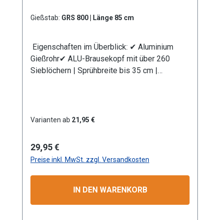
(passend System-Gardena). Information zur
Produktsicherheit:HerstellerDatenblattGebrau
Gießstab:
GRS 800 | Länge 85 cm
chsanweisung
Eigenschaften im Überblick: ✔ Aluminium
Gießrohr✔ ALU-Brausekopf mit über 260
Sieblöchern | Sprühbreite bis 35 cm |
Lochdurchmesser 0,7 mm✔
Messingkugelhahn für die Mengenregulierung
| Wasserdurchsatz ca. 44 l/min bei 4 bar✔
Kälteisolierender Griffschutz | Bauteile
Varianten ab
21,95 €
auswechselbar | komplett aus
Metall✔ Anschlusskupplung mit Stecksystem
Regulärer Preis:
29,95 €
(passend System Gardena)
Preise inkl. MwSt. zzgl. Versandkosten
Produktmerkmale Die Aluminium-
Leichtbauweise ermöglicht eine komfortable
und einfache Handhabung. Mit dem
IN DEN WARENKORB
Rohrbiegewinkel von 38° können Sie Ihre
Pflanzen unter der Blüte schonend