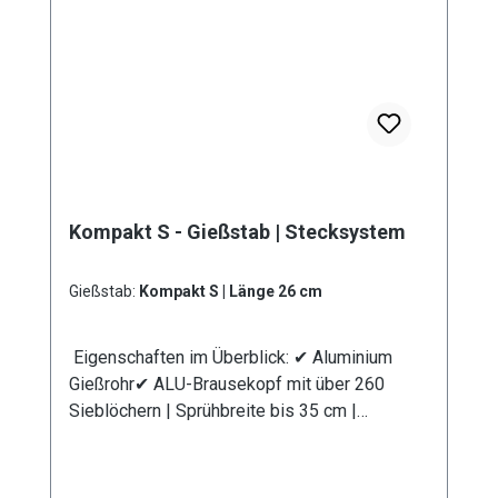
Kompakt S - Gießstab | Stecksystem
Gießstab:
Kompakt S | Länge 26 cm
Eigenschaften im Überblick: ✔ Aluminium
Gießrohr✔ ALU-Brausekopf mit über 260
Sieblöchern | Sprühbreite bis 35 cm |
Lochdurchmesser 0,7 mm✔
Messingkugelhahn für die Mengenregulierung
| Wasserdurchsatz ca. 44 l/min bei 4 bar✔