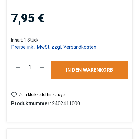
Regulärer Preis:
7,95 €
Inhalt:
1 Stück
Preise inkl. MwSt. zzgl. Versandkosten
Produkt Anzahl: Gib den gewünschten Wert 
IN DEN WARENKORB
Zum Merkzettel hinzufügen
Produktnummer:
2402411000