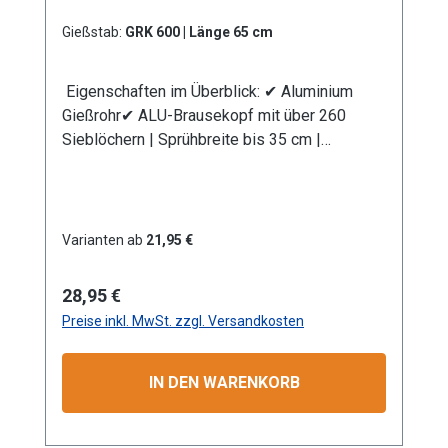
GEKA). Information zur
Produktsicherheit:HerstellerDatenblattGebrau
Gießstab:
GRK 600 | Länge 65 cm
chsanweisung
Eigenschaften im Überblick: ✔ Aluminium
Gießrohr✔ ALU-Brausekopf mit über 260
Sieblöchern | Sprühbreite bis 35 cm |
Lochdurchmesser 0,7 mm✔
Messingkugelhahn für die Mengenregulierung
| Wasserdurchsatz ca. 44 l/min bei 4 bar✔
Kälteisolierender Griffschutz | Bauteile
Varianten ab
21,95 €
auswechselbar | komplett aus
Metall✔ Anschlusskupplung
Regulärer Preis:
28,95 €
mit Klauenkupplung (passend System-GEKA)
Preise inkl. MwSt. zzgl. Versandkosten
Produktmerkmale Die Aluminium-
Leichtbauweise ermöglicht eine komfortable
und einfache Handhabung. Mit dem
IN DEN WARENKORB
Rohrbiegewinkel von 38° können Sie Ihre
Pflanzen unter der Blüte schonend