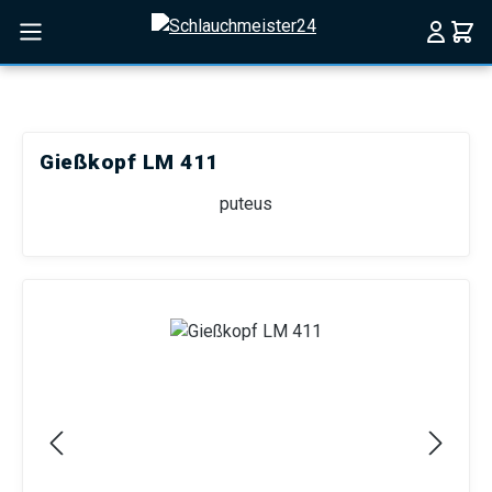
Zum Hauptinhalt springen
Gießkopf LM 411
puteus
Bildergalerie überspringen