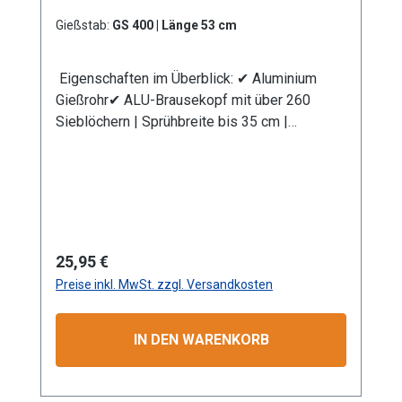
GEKA). Information zur
Produktsicherheit:HerstellerDatenblattGebrau
Gießstab:
GS 400 | Länge 53 cm
chsanweisung
Eigenschaften im Überblick: ✔ Aluminium
Gießrohr✔ ALU-Brausekopf mit über 260
Sieblöchern | Sprühbreite bis 35 cm |
Lochdurchmesser 0,7 mm✔
Messingkugelhahn für die Mengenregulierung
| Wasserdurchsatz ca. 44 l/min bei 4 bar✔
Kälteisolierender Griffschutz | Bauteile
auswechselbar | komplett aus
Metall✔ Anschlusskupplung mit Stecksystem
Regulärer Preis:
25,95 €
(passend System Gardena)
Preise inkl. MwSt. zzgl. Versandkosten
Produktmerkmale Die Aluminium-
Leichtbauweise ermöglicht eine komfortable
und einfache Handhabung. Mit dem
IN DEN WARENKORB
Rohrbiegewinkel von 38° können Sie Ihre
Pflanzen unter der Blüte schonend
bewässern. Unser breites Sortiment an