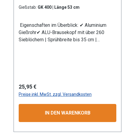
Produktsicherheit:HerstellerDatenblattGebrau
Gießstab:
GK 400 | Länge 53 cm
chsanweisung
Eigenschaften im Überblick: ✔ Aluminium
Gießrohr✔ ALU-Brausekopf mit über 260
Sieblöchern | Sprühbreite bis 35 cm |
Lochdurchmesser 0,7 mm✔
Messingkugelhahn für die Mengenregulierung
| Wasserdurchsatz ca. 44 l/min bei 4 bar✔
Kälteisolierender Griffschutz | Bauteile
auswechselbar | komplett aus Metall✔
Anschlusskupplung mit Klauenkupplung
Regulärer Preis:
25,95 €
(passend System-GEKA)
Preise inkl. MwSt. zzgl. Versandkosten
Produktmerkmale Die Aluminium-
Leichtbauweise ermöglicht eine komfortable
und einfache Handhabung. Mit dem
IN DEN WARENKORB
Rohrbiegewinkel von 38° können Sie Ihre
Pflanzen unter der Blüte schonend
bewässern. Unser breites Sortiment an