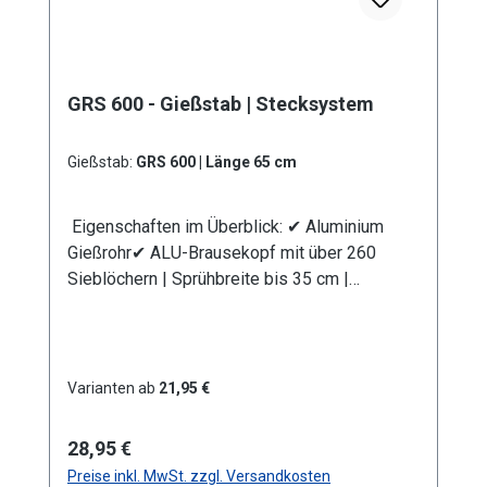
Bauteilen problemlos möglich. Das integrierte
Schmutzsieb schütz vor eventuellen
Verunreinigungen im Gießwasser. Bei den
Produktvarianten von GS und GRS erhalten Sie
GRS 600 - Gießstab | Stecksystem
eine Anschlusskupplung Stecksystem
(passend System-Gardena). Information zur
Produktsicherheit:HerstellerDatenblattGebrau
Gießstab:
GRS 600 | Länge 65 cm
chsanweisung
Eigenschaften im Überblick: ✔ Aluminium
Gießrohr✔ ALU-Brausekopf mit über 260
Sieblöchern | Sprühbreite bis 35 cm |
Lochdurchmesser 0,7 mm✔
Messingkugelhahn für die Mengenregulierung
| Wasserdurchsatz ca. 44 l/min bei 4 bar✔
Kälteisolierender Griffschutz | Bauteile
Varianten ab
21,95 €
auswechselbar | komplett aus
Metall✔ Anschlusskupplung mit Stecksystem
Regulärer Preis:
28,95 €
(passend System Gardena)
Preise inkl. MwSt. zzgl. Versandkosten