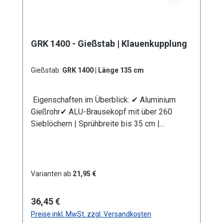
Schmutzsieb schütz vor eventuellen
Verunreinigungen im Gießwasser. Bei den
Produktvarianten von GK und GRK erhalten Sie
GRK 1400 - Gießstab | Klauenkupplung
eine Klauenkupplung (passend System-
GEKA). Information zur
Produktsicherheit:HerstellerDatenblattGebrau
Gießstab:
GRK 1400 | Länge 135 cm
chsanweisung
Eigenschaften im Überblick: ✔ Aluminium
Gießrohr✔ ALU-Brausekopf mit über 260
Sieblöchern | Sprühbreite bis 35 cm |
Lochdurchmesser 0,7 mm✔
Messingkugelhahn für die Mengenregulierung
| Wasserdurchsatz ca. 44 l/min bei 4 bar✔
Kälteisolierender Griffschutz | Bauteile
Varianten ab
21,95 €
auswechselbar | komplett aus
Metall✔ Anschlusskupplung
Regulärer Preis:
36,45 €
mit Klauenkupplung (passend System-GEKA)
Preise inkl. MwSt. zzgl. Versandkosten
Produktmerkmale Die Aluminium-