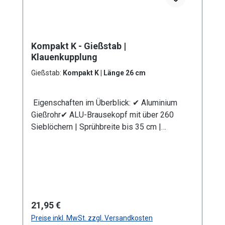
Schmutzsieb schütz vor eventuellen
Verunreinigungen im Gießwasser. Bei den
Produktvarianten von GS und GRS erhalten Sie
Kompakt K - Gießstab |
eine Anschlusskupplung Stecksystem
Klauenkupplung
(passend System-Gardena). Information zur
Produktsicherheit:HerstellerDatenblattGebrau
Gießstab:
Kompakt K | Länge 26 cm
chsanweisung
Eigenschaften im Überblick: ✔ Aluminium
Gießrohr✔ ALU-Brausekopf mit über 260
Sieblöchern | Sprühbreite bis 35 cm |
Lochdurchmesser 0,7 mm✔
Messingkugelhahn für die Mengenregulierung
| Wasserdurchsatz ca. 44 l/min bei 4 bar✔
Kälteisolierender Griffschutz | Bauteile
auswechselbar | komplett aus
Metall✔ Anschlusskupplung
Regulärer Preis:
21,95 €
mit Klauenkupplung (passend System-GEKA)
Preise inkl. MwSt. zzgl. Versandkosten
Produktmerkmale Die Aluminium-