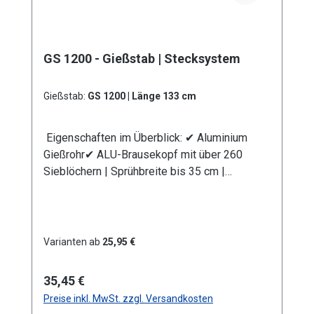
Schmutzsieb schütz vor eventuellen
Verunreinigungen im Gießwasser. Bei den
Produktvarianten von GS und GRS erhalten Sie
GS 1200 - Gießstab | Stecksystem
eine Anschlusskupplung Stecksystem
(passend System-Gardena). Information zur
Produktsicherheit:HerstellerDatenblattGebrau
Gießstab:
GS 1200 | Länge 133 cm
chsanweisung
Eigenschaften im Überblick: ✔ Aluminium
Gießrohr✔ ALU-Brausekopf mit über 260
Sieblöchern | Sprühbreite bis 35 cm |
Lochdurchmesser 0,7 mm✔
Messingkugelhahn für die Mengenregulierung
| Wasserdurchsatz ca. 44 l/min bei 4 bar✔
Kälteisolierender Griffschutz | Bauteile
Varianten ab
25,95 €
auswechselbar | komplett aus
Metall✔ Anschlusskupplung mit Stecksystem
Regulärer Preis:
35,45 €
(passend System Gardena)
Preise inkl. MwSt. zzgl. Versandkosten
Produktmerkmale Die Aluminium-