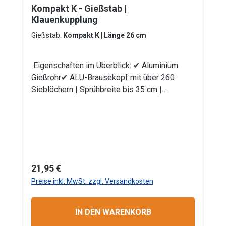
Kompakt K - Gießstab |
eine Anschlusskupplung Stecksystem
Klauenkupplung
(passend System-Gardena). Information zur
Produktsicherheit:HerstellerDatenblattGebrau
Gießstab:
Kompakt K | Länge 26 cm
chsanweisung
Eigenschaften im Überblick: ✔ Aluminium
Gießrohr✔ ALU-Brausekopf mit über 260
Sieblöchern | Sprühbreite bis 35 cm |
Lochdurchmesser 0,7 mm✔
Messingkugelhahn für die Mengenregulierung
| Wasserdurchsatz ca. 44 l/min bei 4 bar✔
Kälteisolierender Griffschutz | Bauteile
auswechselbar | komplett aus
Metall✔ Anschlusskupplung
Regulärer Preis:
21,95 €
mit Klauenkupplung (passend System-GEKA)
Preise inkl. MwSt. zzgl. Versandkosten
Produktmerkmale Die Aluminium-
Leichtbauweise ermöglicht eine komfortable
und einfache Handhabung. Mit dem
IN DEN WARENKORB
Rohrbiegewinkel von 38° können Sie Ihre