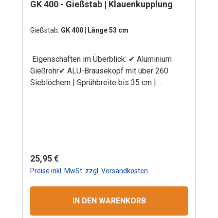
GK 400 - Gießstab | Klauenkupplung
eine Anschlusskupplung Stecksystem
(passend System-Gardena). Information zur
Produktsicherheit:HerstellerDatenblattGebrau
Gießstab:
GK 400 | Länge 53 cm
chsanweisung
Eigenschaften im Überblick: ✔ Aluminium
Gießrohr✔ ALU-Brausekopf mit über 260
Sieblöchern | Sprühbreite bis 35 cm |
Lochdurchmesser 0,7 mm✔
Messingkugelhahn für die Mengenregulierung
| Wasserdurchsatz ca. 44 l/min bei 4 bar✔
Kälteisolierender Griffschutz | Bauteile
auswechselbar | komplett aus Metall✔
Anschlusskupplung mit Klauenkupplung
Regulärer Preis:
25,95 €
(passend System-GEKA)
Preise inkl. MwSt. zzgl. Versandkosten
Produktmerkmale Die Aluminium-
Leichtbauweise ermöglicht eine komfortable
und einfache Handhabung. Mit dem
IN DEN WARENKORB
Rohrbiegewinkel von 38° können Sie Ihre