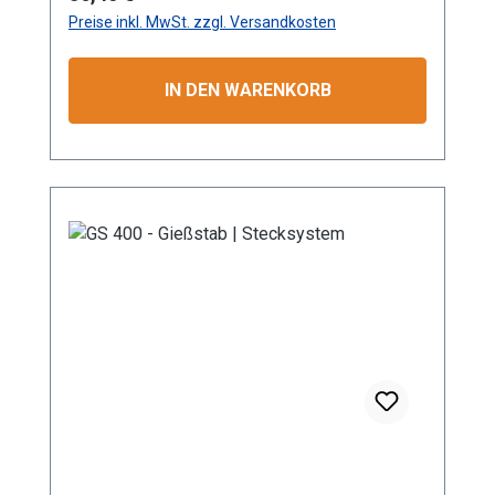
mit Klauenkupplung (passend System-GEKA)
Preise inkl. MwSt. zzgl. Versandkosten
Produktmerkmale Die Aluminium-
Leichtbauweise ermöglicht eine komfortable
und einfache Handhabung. Mit dem
IN DEN WARENKORB
Rohrbiegewinkel von 38° können Sie Ihre
Pflanzen unter der Blüte schonend
bewässern. Unser breites Sortiment an
unterschiedlichen Rohr – Längen ermöglicht
eine Bewässerung von Topfpflanzen genauso
wie die Bewässerung von Hochbeeten. Durch
die stufenlose Regulierung des Kugelhahns
kann die Wassermenge individuell reguliert
werden. Durch die
Mehrkomponentenbauweise des Gießstabs
ist eine Reinigung sowie der Austausch von
Bauteilen problemlos möglich. Das integrierte
Schmutzsieb schütz vor eventuellen
Verunreinigungen im Gießwasser. Bei den
Produktvarianten von GK und GRK erhalten Sie