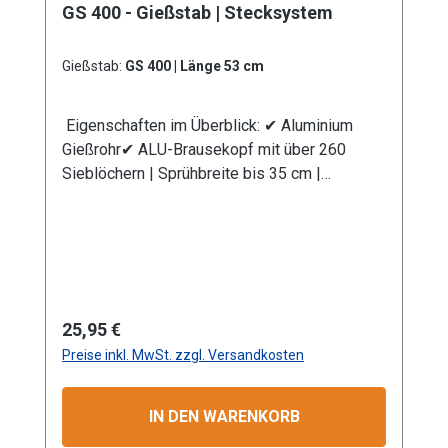
GS 400 - Gießstab | Stecksystem
eine Klauenkupplung (passend System-
GEKA). Information zur
Produktsicherheit:HerstellerDatenblattGebrau
Gießstab:
GS 400 | Länge 53 cm
chsanweisung
Eigenschaften im Überblick: ✔ Aluminium
Gießrohr✔ ALU-Brausekopf mit über 260
Sieblöchern | Sprühbreite bis 35 cm |
Lochdurchmesser 0,7 mm✔
Messingkugelhahn für die Mengenregulierung
| Wasserdurchsatz ca. 44 l/min bei 4 bar✔
Kälteisolierender Griffschutz | Bauteile
auswechselbar | komplett aus
Metall✔ Anschlusskupplung mit Stecksystem
Regulärer Preis:
25,95 €
(passend System Gardena)
Preise inkl. MwSt. zzgl. Versandkosten
Produktmerkmale Die Aluminium-
Leichtbauweise ermöglicht eine komfortable
und einfache Handhabung. Mit dem
IN DEN WARENKORB
Rohrbiegewinkel von 38° können Sie Ihre