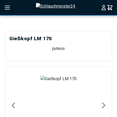
Zum Hauptinhalt springen
Gießkopf LM 170
puteus
Bildergalerie überspringen