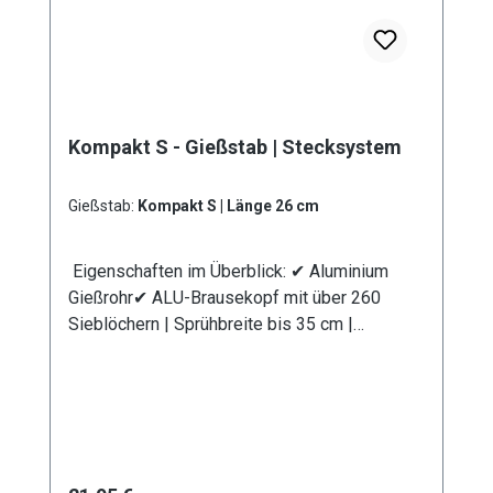
Kompakt S - Gießstab | Stecksystem
Gießstab:
Kompakt S | Länge 26 cm
Eigenschaften im Überblick: ✔ Aluminium
Gießrohr✔ ALU-Brausekopf mit über 260
Sieblöchern | Sprühbreite bis 35 cm |
Lochdurchmesser 0,7 mm✔
Messingkugelhahn für die Mengenregulierung
| Wasserdurchsatz ca. 44 l/min bei 4 bar✔
Kälteisolierender Griffschutz | Bauteile
auswechselbar | komplett aus
Metall✔ Anschlusskupplung mit Stecksystem