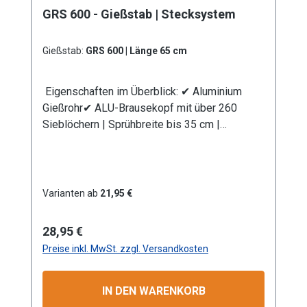
GRS 600 - Gießstab | Stecksystem
eine Anschlusskupplung Stecksystem
(passend System-Gardena). Information zur
Produktsicherheit:HerstellerDatenblattGebrau
Gießstab:
GRS 600 | Länge 65 cm
chsanweisung
Eigenschaften im Überblick: ✔ Aluminium
Gießrohr✔ ALU-Brausekopf mit über 260
Sieblöchern | Sprühbreite bis 35 cm |
Lochdurchmesser 0,7 mm✔
Messingkugelhahn für die Mengenregulierung
| Wasserdurchsatz ca. 44 l/min bei 4 bar✔
Kälteisolierender Griffschutz | Bauteile
Varianten ab
21,95 €
auswechselbar | komplett aus
Metall✔ Anschlusskupplung mit Stecksystem
Regulärer Preis:
28,95 €
(passend System Gardena)
Preise inkl. MwSt. zzgl. Versandkosten
Produktmerkmale Die Aluminium-
Leichtbauweise ermöglicht eine komfortable
und einfache Handhabung. Mit dem
IN DEN WARENKORB
Rohrbiegewinkel von 38° können Sie Ihre