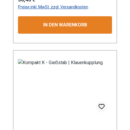
(passend System Gardena)
Preise inkl. MwSt. zzgl. Versandkosten
Produktmerkmale Die Aluminium-
Leichtbauweise ermöglicht eine komfortable
und einfache Handhabung. Mit dem
IN DEN WARENKORB
Rohrbiegewinkel von 38° können Sie Ihre
Pflanzen unter der Blüte schonend
bewässern. Unser breites Sortiment an
unterschiedlichen Rohr – Längen ermöglicht
eine Bewässerung von Topfpflanzen genauso
wie die Bewässerung von Hochbeeten. Durch
die stufenlose Regulierung des Kugelhahns
kann die Wassermenge individuell reguliert
werden. Durch die
Mehrkomponentenbauweise des Gießstabs
ist eine Reinigung sowie der Austausch von
Bauteilen problemlos möglich. Das integrierte
Schmutzsieb schütz vor eventuellen
Verunreinigungen im Gießwasser. Bei den
Produktvarianten von GS und GRS erhalten Sie