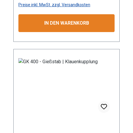
(passend System Gardena)
Preise inkl. MwSt. zzgl. Versandkosten
Produktmerkmale Die Aluminium-
Leichtbauweise ermöglicht eine komfortable
und einfache Handhabung. Mit dem
IN DEN WARENKORB
Rohrbiegewinkel von 38° können Sie Ihre
Pflanzen unter der Blüte schonend
bewässern. Unser breites Sortiment an
unterschiedlichen Rohr – Längen ermöglicht
eine Bewässerung von Topfpflanzen genauso
wie die Bewässerung von Hochbeeten. Durch
die stufenlose Regulierung des Kugelhahns
kann die Wassermenge individuell reguliert
werden. Durch die
Mehrkomponentenbauweise des Gießstabs
ist eine Reinigung sowie der Austausch von
Bauteilen problemlos möglich. Das integrierte
Schmutzsieb schütz vor eventuellen
Verunreinigungen im Gießwasser. Bei den
Produktvarianten von GS und GRS erhalten Sie