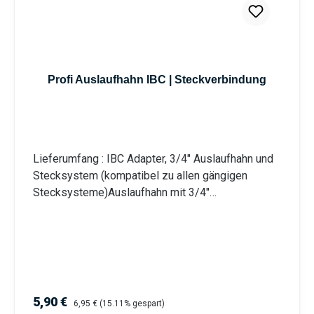
Profi Auslaufhahn IBC | Steckverbindung
Lieferumfang : IBC Adapter, 3/4" Auslaufhahn und
Stecksystem (kompatibel zu allen gängigen
Stecksysteme)Auslaufhahn mit 3/4"
Wandanschluss, massiv und robust mit rotem
StahlhebelWandanschluss: 3/4 Zoll
Außengewinde | Auslauf: 3/4 Zoll |
StecksystemIBC Adapter Kappe mit S60x6 (60
mm) Grobgewinde | Material: Polyethylen (PE),
KunststoffGeeignet für Innen- und Außenbereich
Verkaufspreis:
Regulärer Preis:
5,90 €
6,95 €
(15.11% gespart)
Information zur