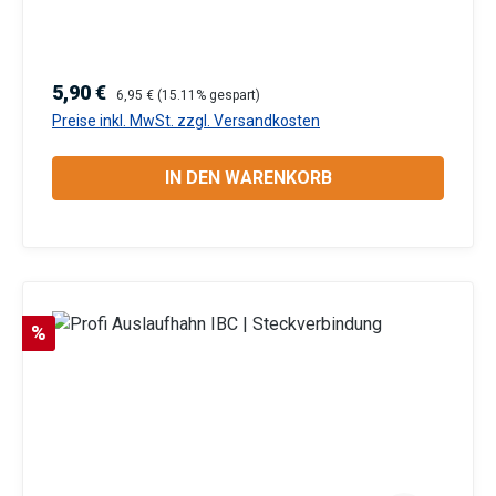
Schlauchverschraubung (Muffe) mit
Überwurfmutter IG 1" + Dichtung Lieferumfang:
IBC Adapterkappe + 3/4" Auslaufventil mit rotem
Verkaufspreis:
Regulärer Preis:
5,90 €
6,95 €
(15.11% gespart)
Hebelgriff Information zur
Preise inkl. MwSt. zzgl. Versandkosten
Produktsicherheit:HerstellerDatenblattGebrauchsa
nweisung
IN DEN WARENKORB
Rabatt
%