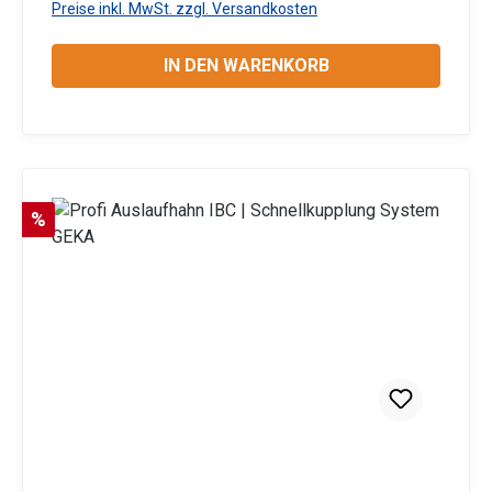
Preise inkl. MwSt. zzgl. Versandkosten
Produktsicherheit:HerstellerDatenblattGebrauchsa
nweisung
IN DEN WARENKORB
Rabatt
%