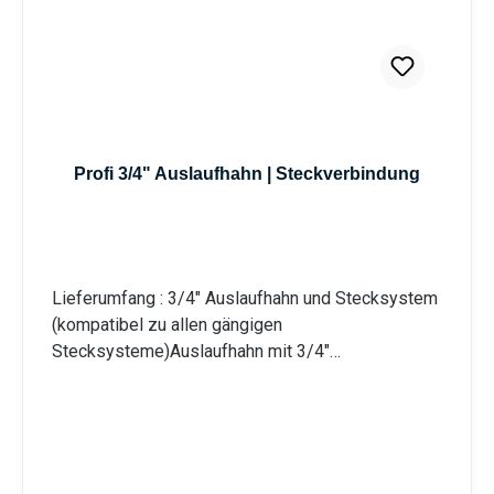
Profi 3/4" Auslaufhahn | Steckverbindung
Lieferumfang : 3/4" Auslaufhahn und Stecksystem
(kompatibel zu allen gängigen
Stecksysteme)Auslaufhahn mit 3/4"
Wandanschluss, massiv und robust mit rotem
StahlhebelWandanschluss: 3/4 Zoll
Außengewinde | Auslauf: 3/4 Zoll |
StecksystemGeeignet für Innen- und
Außenbereich Information zur