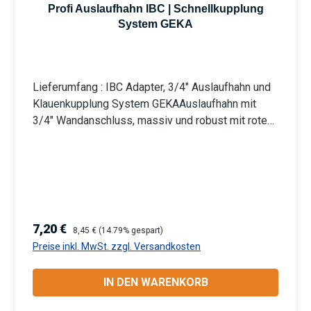
Profi Auslaufhahn IBC | Schnellkupplung
System GEKA
Lieferumfang : IBC Adapter, 3/4" Auslaufhahn und
Klauenkupplung System GEKAAuslaufhahn mit
3/4" Wandanschluss, massiv und robust mit rotem
StahlhebelWandanschluss: 3/4 Zoll
Außengewinde | Auslauf: 3/4 Zoll | System GEKA-
KupplungIBC Adapter Kappe mit S60x6 (60 mm)
Grobgewinde | Material: Polyethylen (PE),
KunststoffGeeignet für Innen- und Außenbereich
Information zur
Verkaufspreis:
Regulärer Preis:
7,20 €
8,45 €
(14.79% gespart)
Produktsicherheit:HerstellerDatenblattGebrauchsa
Preise inkl. MwSt. zzgl. Versandkosten
nweisung
IN DEN WARENKORB