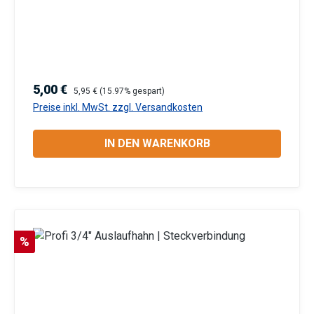
StahlhebelWandanschluss: 3/4 Zoll
Außengewinde | Auslauf: 3/4 Zoll | Schlauchtülle:
3/4 ZollGeeignet für Innen- und Außenbereich
Information zur
Produktsicherheit:HerstellerDatenblattGebrauchsa
Verkaufspreis:
Regulärer Preis:
5,00 €
5,95 €
(15.97% gespart)
nweisung
Preise inkl. MwSt. zzgl. Versandkosten
IN DEN WARENKORB
Rabatt
%