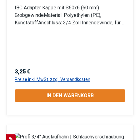
IBC Adapter Kappe mit S60x6 (60 mm)
GrobgewindeMaterial: Polyethylen (PE),
KunststoffAnschluss: 3/4 Zoll Innengewinde, für
alle 3/4 Zoll Wasserhähne oder Gewindefittings
mit 3/4 Zoll Außengewinde Information zur
Produktsicherheit:HerstellerDatenblattGebrauchsa
nweisung
Regulärer Preis:
3,25 €
Preise inkl. MwSt. zzgl. Versandkosten
IN DEN WARENKORB
Rabatt
%