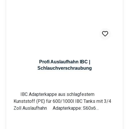
Profi Auslaufhahn IBC |
Schlauchverschraubung
IBC Adapterkappe aus schlagfestem
Kunststoff (PE) für 600/1000l IBC Tanks mit 3/4
Zoll Auslaufhahn Adapterkappe: S60x6
Grobgewinde (Innengewinde) und IG 3/4"
(Anschlussgewinde für 3/4" Kugelauslaufhahn),
Polyethylen (PE) blau Auslaufhahn: 3/4"