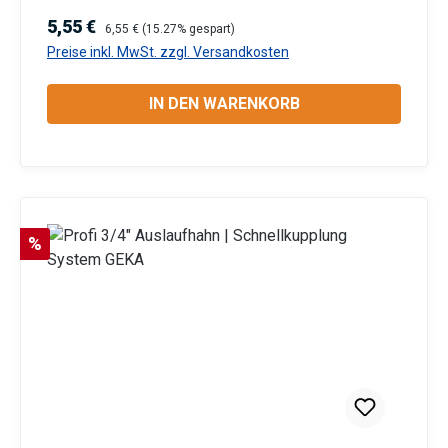
Produktsicherheit:HerstellerDatenblattGebrauchsa
Verkaufspreis:
Regulärer Preis:
5,55 €
6,55 €
(15.27% gespart)
nweisung
Preise inkl. MwSt. zzgl. Versandkosten
IN DEN WARENKORB
Rabatt
%