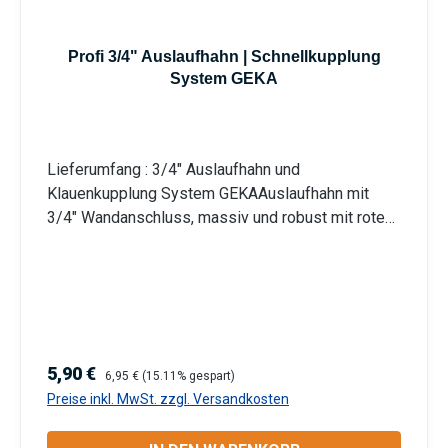
Profi 3/4" Auslaufhahn | Schnellkupplung
System GEKA
Lieferumfang : 3/4" Auslaufhahn und
Klauenkupplung System GEKAAuslaufhahn mit
3/4" Wandanschluss, massiv und robust mit rotem
StahlhebelWandanschluss: 3/4 Zoll
Außengewinde | Auslauf: 3/4 Zoll | System GEKA-
KupplungGeeignet für Innen- und Außenbereich
Information zur
Produktsicherheit:HerstellerDatenblattGebrauchsa
nweisung
Verkaufspreis:
Regulärer Preis:
5,90 €
6,95 €
(15.11% gespart)
Preise inkl. MwSt. zzgl. Versandkosten