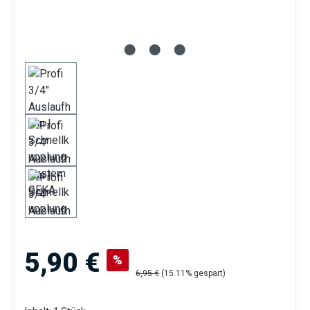
Verkaufspreis:
5,90 €
%
Regulärer Preis:
6,95 €
(15.11% gespart)