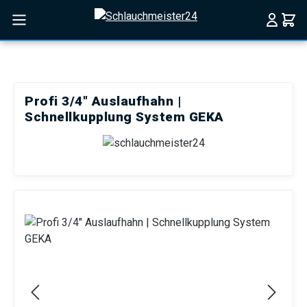
Zum Hauptinhalt springen
Profi 3/4" Auslaufhahn |
Schnellkupplung System GEKA
Bildergalerie überspringen