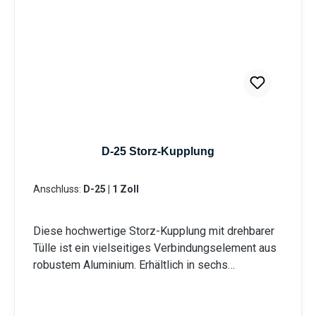
D-25 Storz-Kupplung
Anschluss:
D-25 | 1 Zoll
Diese hochwertige Storz-Kupplung mit drehbarer
Tülle ist ein vielseitiges Verbindungselement aus
robustem Aluminium. Erhältlich in sechs
verschiedenen Durchmessern von D - 25 mm bis
A - 100 mm, bietet sie optimale Lösungen für
unterschiedliche Anwendungsbereiche. Die