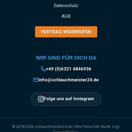
Produktsicherheit:HerstellerDatenblattGebrauchsa
Datenschutz
nweisung
AGB
VERTRAG WIDERRUFEN
WIR SIND FÜR DICH DA
+49 (0)6321 4846936
info@schlauchmeister24.de
Folge uns auf Instagram
© 2018-2026 schlauchmeister24.de | Alle Preise inkl. MwSt. zzgl.