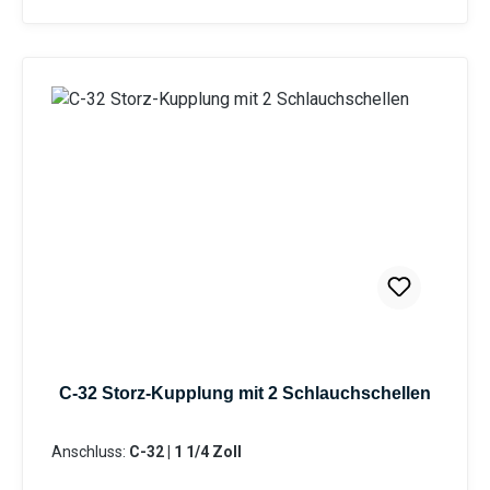
Lebensdauer, sondern auch
Korrosionsbeständigkeit bei geringem Gewicht.
Dank der standardisierten Storz-Verbindung ist
eine schnelle und zuverlässige Kopplung
garantiert. Die präzise Verarbeitung sorgt für
optimale Passform und Dichtigkeit. Besonders
geeignet für professionelle Anwendungen im
Wassertransport und in technischen Systemen mit
verschiedenen Durchflussanforderungen.
GRÖSSEN: C Storz-Kupplung mit Tüllen-Ø 32 mm
KONSTRUKTION: Hochwertige Aluminium-
Ausführung mit drehbarer Tülle für optimale
Langlebigkeit und flexible Handhabung bei
geringem Gewicht BETRIEBSDRUCK: Zuverlässige
Leistung bei maximalem Betriebsdruck von 16 bar,
C-32 Storz-Kupplung mit 2 Schlauchschellen
ideal für industrielle und gewerbliche
Anwendungen KOMPATIBILITÄT: Standardisierte
Anschluss:
C-32 | 1 1/4 Zoll
Storz-Verbindung gewährleistet schnelle und
sichere Kopplung mit allen gängigen Storz-