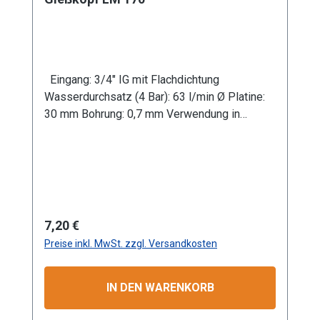
Eingang: 3/4" IG mit Flachdichtung
Wasserdurchsatz (4 Bar): 63 l/min Ø Platine:
30 mm Bohrung: 0,7 mm Verwendung in
Kombination mit Gießrohr LM Werkstoff:
Leichtmetall Anwendungsbereiche: Garten-
und Landschaftsbau, Landwirtschaft
Information zur
Produktsicherheit:HerstellerDatenblattGebrau
chsanweisung
Regulärer Preis:
7,20 €
Preise inkl. MwSt. zzgl. Versandkosten
IN DEN WARENKORB