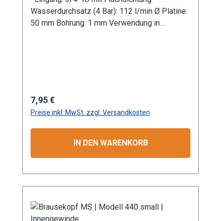
Wasserdurchsatz (4 Bar): 112 l/min Ø Platine:
50 mm Bohrung: 1 mm Verwendung in
Kombination mit Gießrohr LM Werkstoff:
Leichtmetall Anwendungsbereiche: Garten-
und Landschaftsbau, Landwirtschaft
Information zur
Produktsicherheit:HerstellerDatenblattGebrau
chsanweisung
Regulärer Preis:
7,95 €
Preise inkl. MwSt. zzgl. Versandkosten
IN DEN WARENKORB