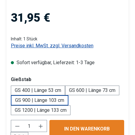
Regulärer Preis:
31,95 €
Inhalt:
1 Stück
Preise inkl. MwSt. zzgl. Versandkosten
Sofort verfügbar, Lieferzeit: 1-3 Tage
auswählen
Gießstab
GS 400 | Länge 53 cm
GS 600 | Länge 73 cm
GS 900 | Länge 103 cm
GS 1200 | Länge 133 cm
Produkt Anzahl: Gib den gewünschten Wert 
IN DEN WARENKORB