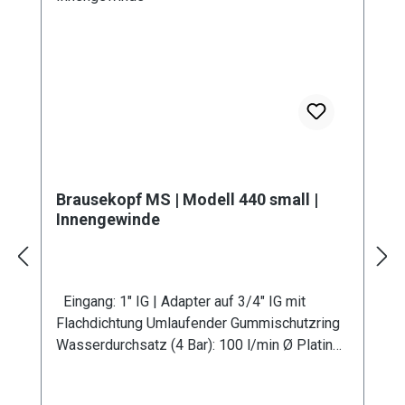
Brausekopf MS | Modell 440 small |
Innengewinde
Eingang: 1" IG | Adapter auf 3/4" IG mit
Flachdichtung Umlaufender Gummischutzring
Wasserdurchsatz (4 Bar): 100 l/min Ø Platine:
100 mm Bohrung: 0,8 mm Verwendung in
Kombination mit Gießrohr LM Werkstoff: