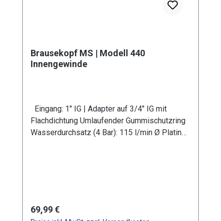
Brausekopf MS | Modell 440
Innengewinde
Eingang: 1" IG | Adapter auf 3/4" IG mit
Flachdichtung Umlaufender Gummischutzring
Wasserdurchsatz (4 Bar): 115 l/min Ø Platine:
150 mm Bohrung: 0,8 mm Verwendung in
Kombination mit Gießrohr LM Werkstoff:
Messing (Gerätekörper und Platine)
Anwendungsbereiche: Garten- und
Landschaftsbau, Landwirtschaft Information
zur
Regulärer Preis:
69,99 €
Produktsicherheit:HerstellerDatenblattGebrau