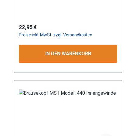
Messing (Gerätekörper und Platine)
Anwendungsbereiche: Garten- und
Landschaftsbau, Landwirtschaft Information
zur
Regulärer Preis:
22,95 €
Produktsicherheit:HerstellerDatenblattGebrau
Preise inkl. MwSt. zzgl. Versandkosten
chsanweisung
IN DEN WARENKORB