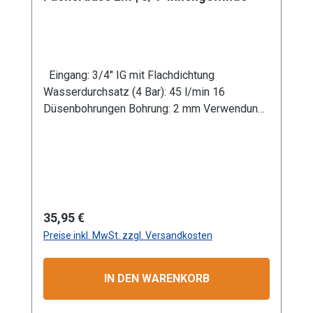
Eingang: 3/4" IG mit Flachdichtung
Wasserdurchsatz (4 Bar): 45 l/min 16
Düsenbohrungen Bohrung: 2 mm Verwendung
in Kombination mit Gießrohr LM Werkstoff:
Aluminium (Gerätekörper und Platine)
Anwendungsbereiche: Garten- und
Landschaftsbau, Landwirtschaft Information
zur
Produktsicherheit:HerstellerDatenblattGebrau
Regulärer Preis:
35,95 €
chsanweisung
Preise inkl. MwSt. zzgl. Versandkosten
IN DEN WARENKORB