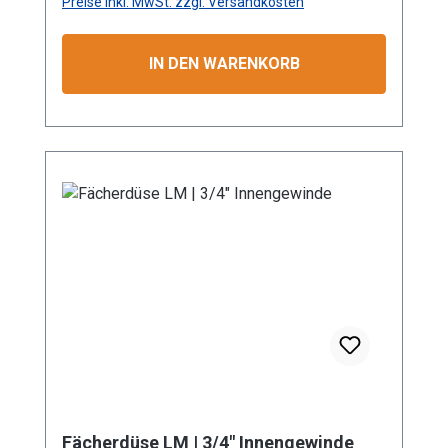
Preise inkl. MwSt. zzgl. Versandkosten
chsanweisung
IN DEN WARENKORB
Fächerdüse LM | 3/4" Innengewinde