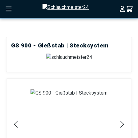
Zum Hauptinhalt springen
GS 900 - Gießstab | Stecksystem
Bildergalerie überspringen