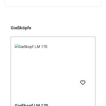
Produktgalerie überspringen
Gießköpfe
Gießkopf LM 170