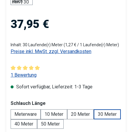
Regulärer Preis:
37,95 €
Inhalt:
30 Laufende(r) Meter
(1,27 € / 1 Laufende(r) Meter)
Preise inkl. MwSt. zzgl. Versandkosten
Durchschnittliche Bewertung von 5 von 5 Sternen
1 Bewertung
Sofort verfügbar, Lieferzeit: 1-3 Tage
auswählen
Schlauch Länge
Meterware
10 Meter
20 Meter
30 Meter
40 Meter
50 Meter