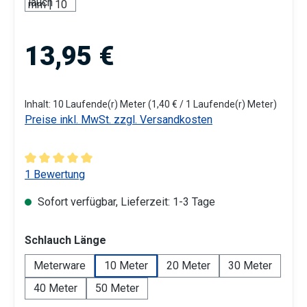
Regulärer Preis:
13,95 €
Inhalt:
10 Laufende(r) Meter
(1,40 € / 1 Laufende(r) Meter)
Preise inkl. MwSt. zzgl. Versandkosten
Durchschnittliche Bewertung von 5 von 5 Sternen
1 Bewertung
Sofort verfügbar, Lieferzeit: 1-3 Tage
auswählen
Schlauch Länge
Meterware
10 Meter
20 Meter
30 Meter
40 Meter
50 Meter