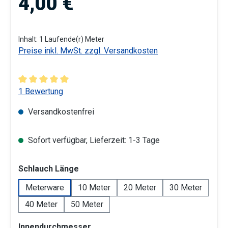
4,00 €
Inhalt:
1 Laufende(r) Meter
Preise inkl. MwSt. zzgl. Versandkosten
Durchschnittliche Bewertung von 5 von 5 Sternen
1 Bewertung
Versandkostenfrei
Sofort verfügbar, Lieferzeit: 1-3 Tage
auswählen
Schlauch Länge
Meterware
10 Meter
20 Meter
30 Meter
40 Meter
50 Meter
auswählen
Innendurchmesser