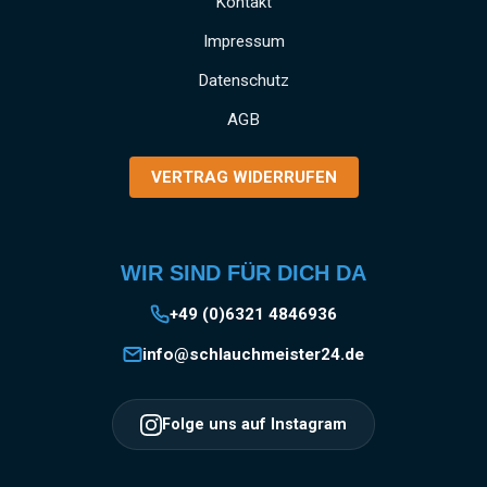
Kontakt
Betriebsdruck von 16 bar, ideal für industrielle
und gewerbliche Anwendungen SCHNELLE
Impressum
MONTAGE: Einfaches Anbringen und Lösen
Datenschutz
der Kupplung durch das bewährte Storz-
System EINSATZGEBIETE: Vielseitig
AGB
verwendbar in Industrie, Gewerbe, Garten- und
Landschaftsbau, Baugewerbe und
VERTRAG WIDERRUFEN
Landwirtschaft Information zur
Produktsicherheit:HerstellerDatenblattGebrau
chsanweisung
WIR SIND FÜR DICH DA
+49 (0)6321 4846936
info@schlauchmeister24.de
Folge uns auf Instagram