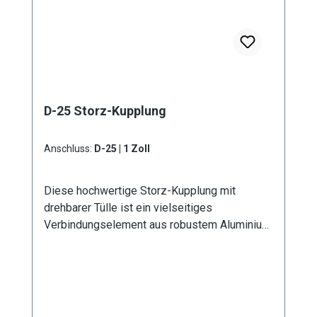
D-25 Storz-Kupplung
Anschluss:
D-25 | 1 Zoll
Diese hochwertige Storz-Kupplung mit
drehbarer Tülle ist ein vielseitiges
Verbindungselement aus robustem Aluminium.
Erhältlich in sechs verschiedenen
Durchmessern von D - 25 mm bis A - 100 mm,
bietet sie optimale Lösungen für
unterschiedliche Anwendungsbereiche. Die
drehbare Ausführung der Tülle ermöglicht eine