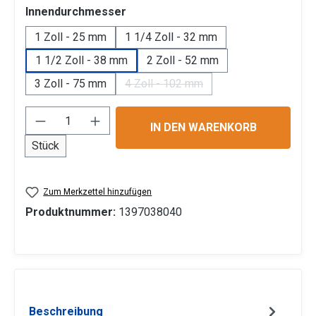
auswählen
Innendurchmesser
1 Zoll - 25 mm
1 1/4 Zoll - 32 mm
1 1/2 Zoll - 38 mm
2 Zoll - 52 mm
3 Zoll - 75 mm
4 Zoll - 102 mm
(Diese Option ist zurzeit nicht verf
Produkt Anzahl: Gib den gewünschten Wert 
IN DEN WARENKORB
Stück
Zum Merkzettel hinzufügen
Produktnummer:
1397038040
Beschreibung