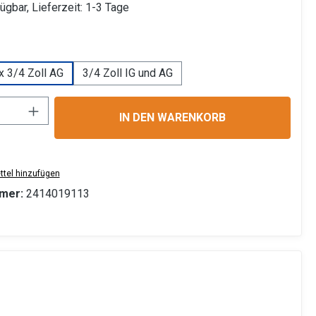
ügbar, Lieferzeit: 1-3 Tage
uswählen
 x 3/4 Zoll AG
3/4 Zoll IG und AG
Anzahl: Gib den gewünschten Wert ein ode
IN DEN WARENKORB
tel hinzufügen
mer:
2414019113