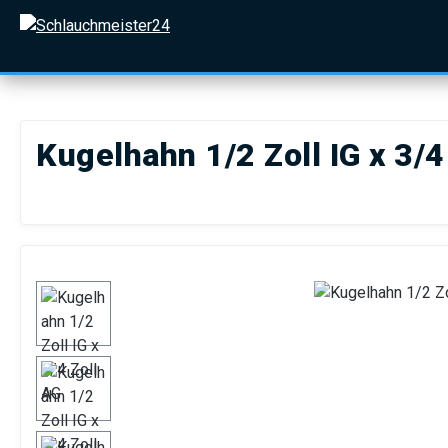
 Hauptinhalt springen
Zur Suche springen
Zur Hauptnavigation springen
Kugelhahn 1/2 Zoll IG x 3/4
Bildergalerie überspringen