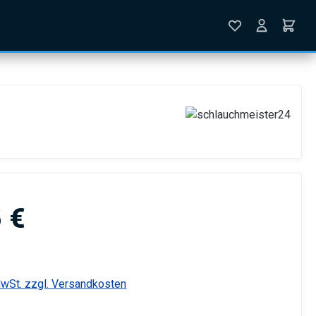
is:
 €
MwSt. zzgl. Versandkosten