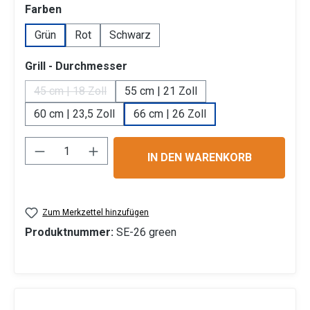
auswählen
Farben
Grün
Rot
Schwarz
auswählen
Grill - Durchmesser
45 cm | 18 Zoll
55 cm | 21 Zoll
(Diese Option ist zurzeit nicht verfügbar.)
60 cm | 23,5 Zoll
66 cm | 26 Zoll
Produkt Anzahl: Gib den gewünschten Wert 
IN DEN WARENKORB
Zum Merkzettel hinzufügen
Produktnummer:
SE-26 green