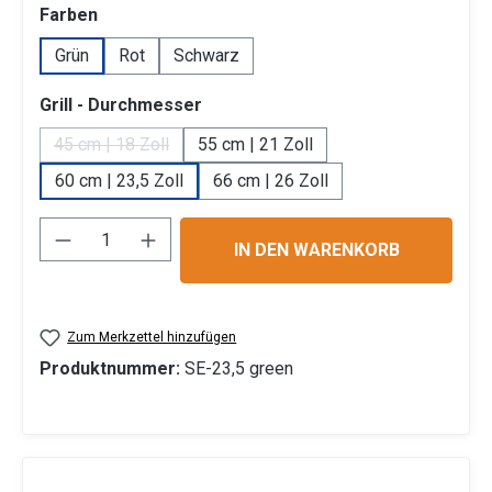
auswählen
Farben
Grün
Rot
Schwarz
auswählen
Grill - Durchmesser
45 cm | 18 Zoll
55 cm | 21 Zoll
(Diese Option ist zurzeit nicht verfügbar.)
60 cm | 23,5 Zoll
66 cm | 26 Zoll
Produkt Anzahl: Gib den gewünschten Wert 
IN DEN WARENKORB
Zum Merkzettel hinzufügen
Produktnummer:
SE-23,5 green