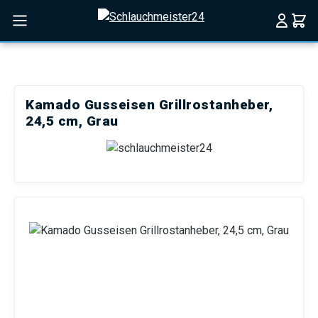
Zum Hauptinhalt springen
Kamado Gusseisen Grillrostanheber,
24,5 cm, Grau
Bildergalerie überspringen