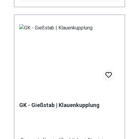
Rohrbiegewinkel von 38° können Sie Ihre
Pflanzen unter der Blüte schonend
bewässern. Unser breites Sortiment an
unterschiedlichen Rohr – Längen ermöglicht
eine Bewässerung von Topfpflanzen genauso
wie die Bewässerung von Hochbeeten. Durch
die stufenlose Regulierung des Kugelhahns
kann die Wassermenge individuell reguliert
werden. Durch die
Mehrkomponentenbauweise des Gießstabs
ist eine Reinigung sowie der Austausch von
Bauteilen problemlos möglich. Das integrierte
Schmutzsieb schütz vor eventuellen
Verunreinigungen im Gießwasser. Bei den
GK - Gießstab | Klauenkupplung
Produktvarianten von GS und GRS erhalten Sie
eine Anschlusskupplung Stecksystem
(passend System-Gardena).