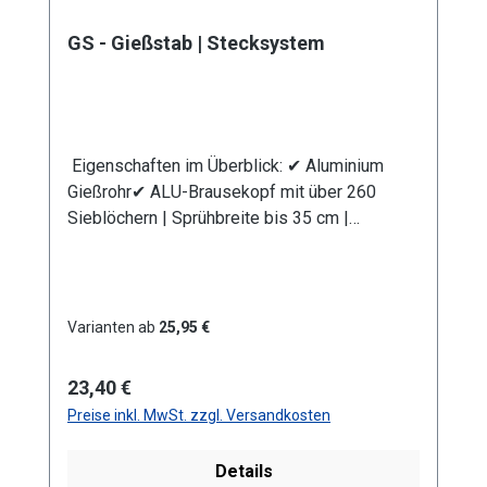
GS - Gießstab | Stecksystem
Eigenschaften im Überblick: ✔ Aluminium
Gießrohr✔ ALU-Brausekopf mit über 260
Sieblöchern | Sprühbreite bis 35 cm |
Lochdurchmesser 0,7 mm✔
Messingkugelhahn für die Mengenregulierung
| Wasserdurchsatz ca. 44 l/min bei 4 bar✔
Kälteisolierender Griffschutz | Bauteile
Varianten ab
25,95 €
auswechselbar | komplett aus
Metall✔ Anschlusskupplung mit Stecksystem
Regulärer Preis:
23,40 €
(passend System Gardena)
Preise inkl. MwSt. zzgl. Versandkosten
Produktmerkmale Die Aluminium-
Leichtbauweise ermöglicht eine komfortable
Details
und einfache Handhabung. Mit dem