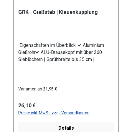
Schmutzsieb schütz vor eventuellen
Verunreinigungen im Gießwasser. Bei den
GRK - Gießstab | Klauenkupplung
Produktvarianten von GS und GRS erhalten Sie
eine Anschlusskupplung Stecksystem
(passend System-Gardena).
Eigenschaften im Überblick: ✔ Aluminium
Gießrohr✔ ALU-Brausekopf mit über 260
Sieblöchern | Sprühbreite bis 35 cm |
Lochdurchmesser 0,7 mm✔
Messingkugelhahn für die Mengenregulierung
| Wasserdurchsatz ca. 44 l/min bei 4 bar✔
Kälteisolierender Griffschutz | Bauteile
Varianten ab
21,95 €
auswechselbar | komplett aus
Metall✔ Anschlusskupplung
Regulärer Preis:
26,10 €
mit Klauenkupplung (passend System-GEKA)
Preise inkl. MwSt. zzgl. Versandkosten
Produktmerkmale Die Aluminium-
Leichtbauweise ermöglicht eine komfortable
Details
und einfache Handhabung. Mit dem