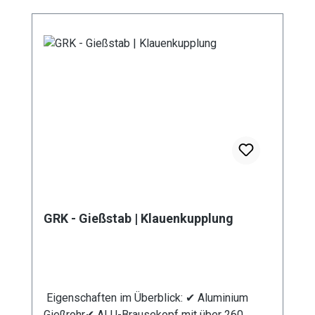
Pflanzen unter der Blüte schonend
bewässern. Unser breites Sortiment an
unterschiedlichen Rohr – Längen ermöglicht
eine Bewässerung von Topfpflanzen genauso
wie die Bewässerung von Hochbeeten. Durch
die stufenlose Regulierung des Kugelhahns
kann die Wassermenge individuell reguliert
werden. Durch die
Mehrkomponentenbauweise des Gießstabs
ist eine Reinigung sowie der Austausch von
Bauteilen problemlos möglich. Das integrierte
Schmutzsieb schütz vor eventuellen
Verunreinigungen im Gießwasser. Bei den
GRK - Gießstab | Klauenkupplung
Produktvarianten von GS und GRS erhalten Sie
eine Anschlusskupplung Stecksystem
(passend System-Gardena).
Eigenschaften im Überblick: ✔ Aluminium
Gießrohr✔ ALU-Brausekopf mit über 260