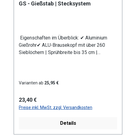
GS - Gießstab | Stecksystem
Eigenschaften im Überblick: ✔ Aluminium
Gießrohr✔ ALU-Brausekopf mit über 260
Sieblöchern | Sprühbreite bis 35 cm |
Lochdurchmesser 0,7 mm✔
Messingkugelhahn für die Mengenregulierung
| Wasserdurchsatz ca. 44 l/min bei 4 bar✔
Kälteisolierender Griffschutz | Bauteile
Varianten ab
25,95 €
auswechselbar | komplett aus
Metall✔ Anschlusskupplung mit Stecksystem
Regulärer Preis:
23,40 €
(passend System Gardena)
Preise inkl. MwSt. zzgl. Versandkosten
Produktmerkmale Die Aluminium-
Leichtbauweise ermöglicht eine komfortable
Details
und einfache Handhabung. Mit dem
Rohrbiegewinkel von 38° können Sie Ihre