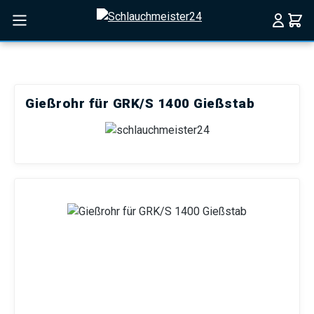
Zum Hauptinhalt springen
Gießrohr für GRK/S 1400 Gießstab
Bildergalerie überspringen