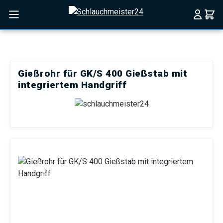
Zum Hauptinhalt springen
Gießrohr für GK/S 400 Gießstab mit
integriertem Handgriff
Bildergalerie überspringen