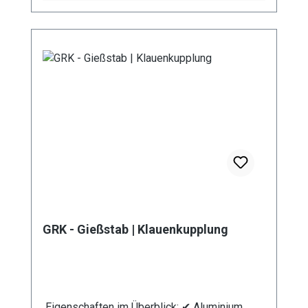
Rohrbiegewinkel von 38° können Sie Ihre
Pflanzen unter der Blüte schonend
bewässern. Unser breites Sortiment an
unterschiedlichen Rohr – Längen ermöglicht
eine Bewässerung von Topfpflanzen genauso
wie die Bewässerung von Hochbeeten. Durch
die stufenlose Regulierung des Kugelhahns
kann die Wassermenge individuell reguliert
werden. Durch die
Mehrkomponentenbauweise des Gießstabs
ist eine Reinigung sowie der Austausch von
Bauteilen problemlos möglich. Das integrierte
Schmutzsieb schütz vor eventuellen
Verunreinigungen im Gießwasser. Bei den
GRK - Gießstab | Klauenkupplung
Produktvarianten von GS und GRS erhalten Sie
eine Anschlusskupplung Stecksystem
(passend System-Gardena).
Eigenschaften im Überblick: ✔ Aluminium