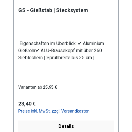
GS - Gießstab | Stecksystem
Eigenschaften im Überblick: ✔ Aluminium
Gießrohr✔ ALU-Brausekopf mit über 260
Sieblöchern | Sprühbreite bis 35 cm |
Lochdurchmesser 0,7 mm✔
Messingkugelhahn für die Mengenregulierung
| Wasserdurchsatz ca. 44 l/min bei 4 bar✔
Kälteisolierender Griffschutz | Bauteile
Varianten ab
25,95 €
auswechselbar | komplett aus
Metall✔ Anschlusskupplung mit Stecksystem
Regulärer Preis:
23,40 €
(passend System Gardena)
Preise inkl. MwSt. zzgl. Versandkosten
Produktmerkmale Die Aluminium-
Leichtbauweise ermöglicht eine komfortable
Details
und einfache Handhabung. Mit dem