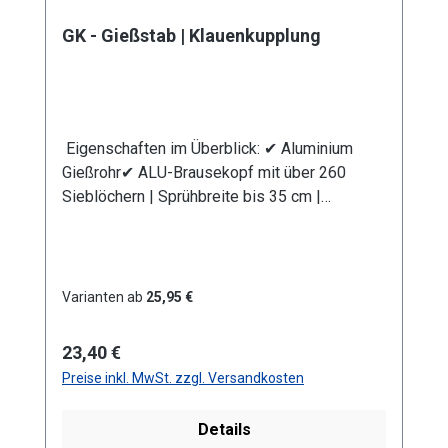
Schmutzsieb schütz vor eventuellen
Verunreinigungen im Gießwasser. Bei den
GK - Gießstab | Klauenkupplung
Produktvarianten von GS und GRS erhalten Sie
eine Anschlusskupplung Stecksystem
(passend System-Gardena).
Eigenschaften im Überblick: ✔ Aluminium
Gießrohr✔ ALU-Brausekopf mit über 260
Sieblöchern | Sprühbreite bis 35 cm |
Lochdurchmesser 0,7 mm✔
Messingkugelhahn für die Mengenregulierung
| Wasserdurchsatz ca. 44 l/min bei 4 bar✔
Kälteisolierender Griffschutz | Bauteile
Varianten ab
25,95 €
auswechselbar | komplett aus Metall✔
Anschlusskupplung mit Klauenkupplung
Regulärer Preis:
23,40 €
(passend System-GEKA)
Preise inkl. MwSt. zzgl. Versandkosten
Produktmerkmale Die Aluminium-
Leichtbauweise ermöglicht eine komfortable
Details
und einfache Handhabung. Mit dem