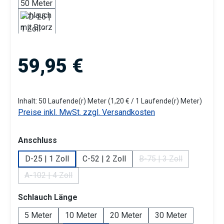
Regulärer Preis:
59,95 €
Inhalt:
50 Laufende(r) Meter
(1,20 € / 1 Laufende(r) Meter)
Preise inkl. MwSt. zzgl. Versandkosten
auswählen
Anschluss
D-25 | 1 Zoll
C-52 | 2 Zoll
B-75 | 3 Zoll
(Diese Option ist zur
A-102 | 4 Zoll
(Diese Option ist zurzeit nicht verfügbar.)
auswählen
Schlauch Länge
5 Meter
10 Meter
20 Meter
30 Meter