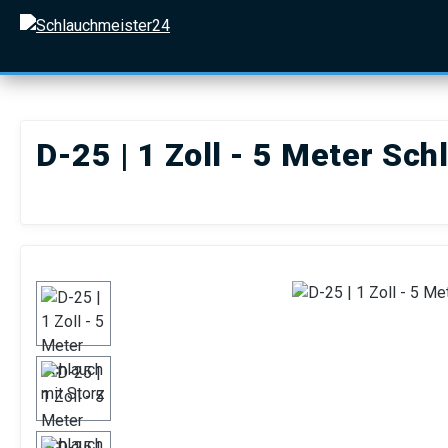
 Hauptinhalt springen
Zur Suche springen
Zur Hauptnavigation springen
D-25 | 1 Zoll - 5 Meter Sch
Bildergalerie überspringen