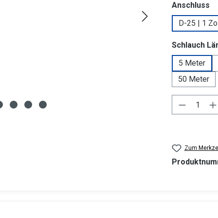
a
Anschluss
D-25 | 1 Zo
Schlauch Lä
5 Meter
50 Meter
Produkt 
Zum Merkzet
Produktnum