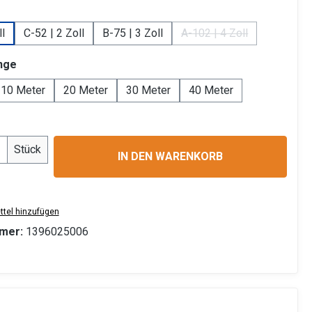
uswählen
ll
C-52 | 2 Zoll
B-75 | 3 Zoll
A-102 | 4 Zoll
(Diese Option ist zurze
auswählen
nge
10 Meter
20 Meter
30 Meter
40 Meter
Anzahl: Gib den gewünschten Wert ein ode
Stück
IN DEN WARENKORB
tel hinzufügen
mer:
1396025006