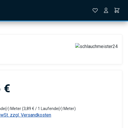
is:
 €
nde(r) Meter
(3,89 € / 1 Laufende(r) Meter)
MwSt. zzgl. Versandkosten