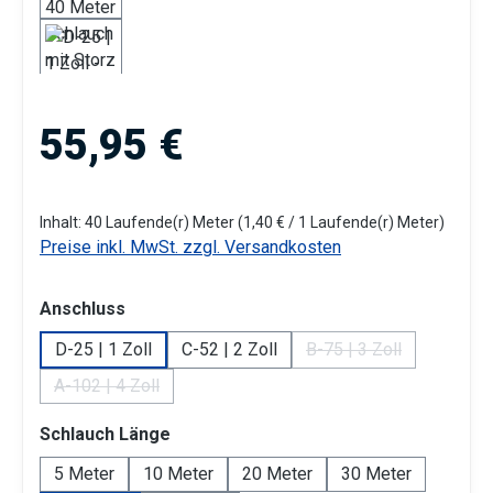
Regulärer Preis:
55,95 €
Inhalt:
40 Laufende(r) Meter
(1,40 € / 1 Laufende(r) Meter)
Preise inkl. MwSt. zzgl. Versandkosten
auswählen
Anschluss
D-25 | 1 Zoll
C-52 | 2 Zoll
B-75 | 3 Zoll
(Diese Option ist zur
A-102 | 4 Zoll
(Diese Option ist zurzeit nicht verfügbar.)
auswählen
Schlauch Länge
5 Meter
10 Meter
20 Meter
30 Meter