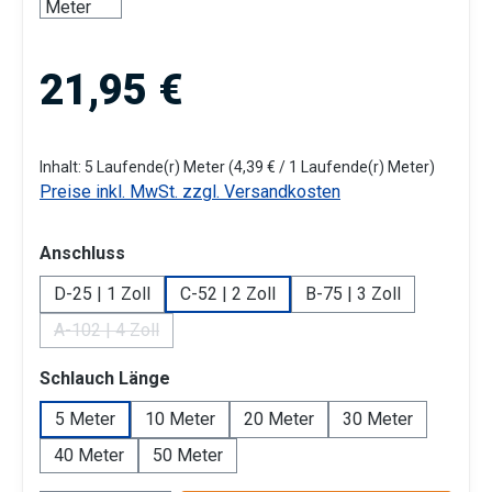
Regulärer Preis:
21,95 €
Inhalt:
5 Laufende(r) Meter
(4,39 € / 1 Laufende(r) Meter)
Preise inkl. MwSt. zzgl. Versandkosten
auswählen
Anschluss
D-25 | 1 Zoll
C-52 | 2 Zoll
B-75 | 3 Zoll
A-102 | 4 Zoll
(Diese Option ist zurzeit nicht verfügbar.)
auswählen
Schlauch Länge
5 Meter
10 Meter
20 Meter
30 Meter
40 Meter
50 Meter