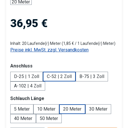
Regulärer Preis:
36,95 €
Inhalt:
20 Laufende(r) Meter
(1,85 € / 1 Laufende(r) Meter)
Preise inkl. MwSt. zzgl. Versandkosten
auswählen
Anschluss
D-25 | 1 Zoll
C-52 | 2 Zoll
B-75 | 3 Zoll
A-102 | 4 Zoll
auswählen
Schlauch Länge
5 Meter
10 Meter
20 Meter
30 Meter
40 Meter
50 Meter