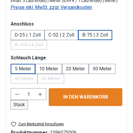
Inhalt:
5 Laufende(r) Meter
(6,49 € / 1 Laufende(r) Meter)
Preise inkl. MwSt. zzgl. Versandkosten
auswählen
Anschluss
D-25 | 1 Zoll
C-52 | 2 Zoll
B-75 | 3 Zoll
A-102 | 4 Zoll
(Diese Option ist zurzeit nicht verfügbar.)
auswählen
Schlauch Länge
5 Meter
10 Meter
20 Meter
30 Meter
40 Meter
50 Meter
(Diese Option ist zurzeit nicht verfügbar.)
(Diese Option ist zurzeit nicht verfügbar.)
Produkt Anzahl: Gib den gewünschten Wert 
IN DEN WARENKORB
Stück
Zum Merkzettel hinzufügen
Produktnummer:
1396075006