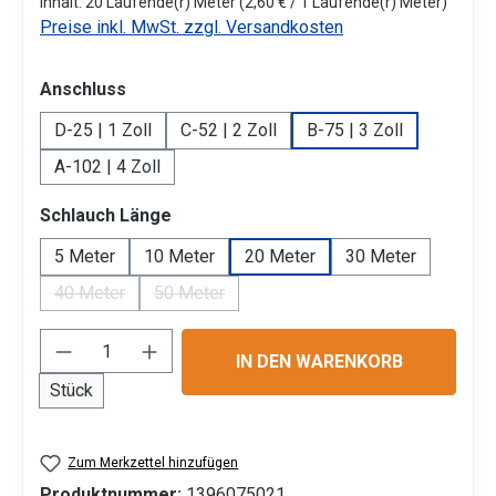
Inhalt:
20 Laufende(r) Meter
(2,60 € / 1 Laufende(r) Meter)
Preise inkl. MwSt. zzgl. Versandkosten
auswählen
Anschluss
D-25 | 1 Zoll
C-52 | 2 Zoll
B-75 | 3 Zoll
A-102 | 4 Zoll
auswählen
Schlauch Länge
5 Meter
10 Meter
20 Meter
30 Meter
40 Meter
50 Meter
(Diese Option ist zurzeit nicht verfügbar.)
(Diese Option ist zurzeit nicht verfügbar.)
Produkt Anzahl: Gib den gewünschten Wert 
IN DEN WARENKORB
Stück
Zum Merkzettel hinzufügen
Produktnummer:
1396075021