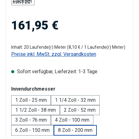
Regulärer Preis:
161,95 €
Inhalt:
20 Laufende(r) Meter
(8,10 € / 1 Laufende(r) Meter)
Preise inkl. MwSt. zzgl. Versandkosten
Sofort verfügbar, Lieferzeit: 1-3 Tage
auswählen
Innendurchmesser
1 Zoll - 25 mm
1 1/4 Zoll - 32 mm
1 1/2 Zoll - 38 mm
2 Zoll - 52 mm
3 Zoll - 76 mm
4 Zoll - 100 mm
6 Zoll - 150 mm
8 Zoll - 200 mm