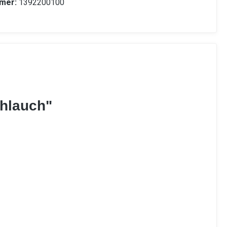
mer:
1392200100
chlauch"