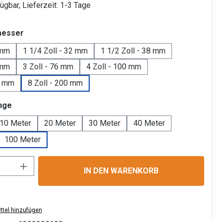
ügbar, Lieferzeit: 1-3 Tage
auswählen
messer
 mm
1 1/4 Zoll - 32 mm
1 1/2 Zoll - 38 mm
 mm
3 Zoll - 76 mm
4 Zoll - 100 mm
0 mm
8 Zoll - 200 mm
auswählen
nge
10 Meter
20 Meter
30 Meter
40 Meter
100 Meter
Anzahl: Gib den gewünschten Wert ein ode
IN DEN WARENKORB
tel hinzufügen