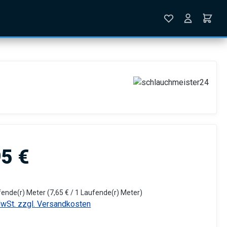
is:
95 €
fende(r) Meter
(7,65 € / 1 Laufende(r) Meter)
MwSt. zzgl. Versandkosten