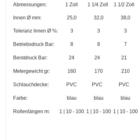
Abmessungen:
1 Zoll
1 1/4 Zoll
1 1/2 Zoll
Innen Ø mm:
25,0
32,0
38,0
Toleranz Innen Ø %:
3
3
3
Betriebsdruck Bar:
8
8
7
Berstdruck Bar:
24
24
21
Metergewicht gr:
160
170
210
Schlauchdecke:
PVC
PVC
PVC
Farbe:
blau
blau
blau
Rollenlängen m:
1 | 10 - 100
1 | 10 - 100
1 | 10 - 100