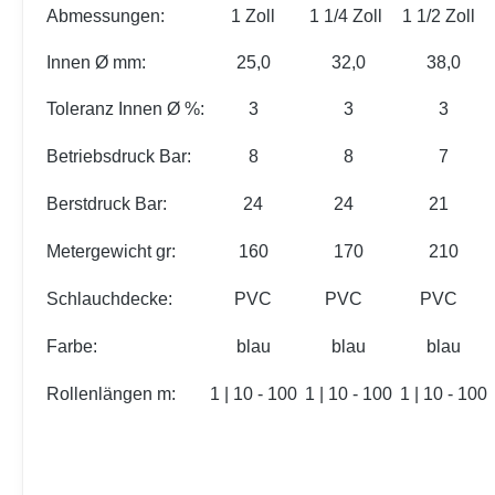
Abmessungen:
1 Zoll
1 1/4 Zoll
1 1/2 Zoll
Innen Ø mm:
25,0
32,0
38,0
Toleranz Innen Ø %:
3
3
3
Betriebsdruck Bar:
8
8
7
Berstdruck Bar:
24
24
21
Metergewicht gr:
160
170
210
Schlauchdecke:
PVC
PVC
PVC
Farbe:
blau
blau
blau
Rollenlängen m:
1 | 10 - 100
1 | 10 - 100
1 | 10 - 100