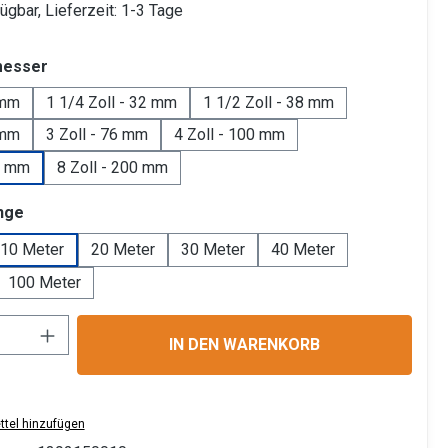
ügbar, Lieferzeit: 1-3 Tage
auswählen
messer
 mm
1 1/4 Zoll - 32 mm
1 1/2 Zoll - 38 mm
 mm
3 Zoll - 76 mm
4 Zoll - 100 mm
50 mm
8 Zoll - 200 mm
auswählen
nge
10 Meter
20 Meter
30 Meter
40 Meter
100 Meter
Anzahl: Gib den gewünschten Wert ein ode
IN DEN WARENKORB
tel hinzufügen