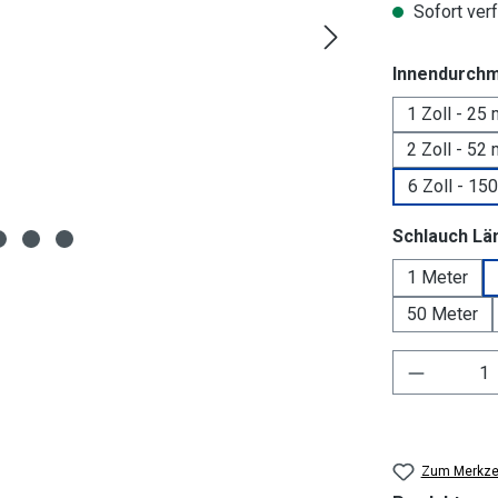
Sofort verf
Innendurch
1 Zoll - 25
2 Zoll - 52
6 Zoll - 1
Schlauch Lä
1 Meter
50 Meter
Produkt 
Zum Merkzet