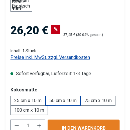
Verkaufspreis:
26,20 €
%
Regulärer Preis:
37,45 €
(30.04% gespart)
Inhalt:
1 Stück
Preise inkl. MwSt. zzgl. Versandkosten
Sofort verfügbar, Lieferzeit: 1-3 Tage
auswählen
Kokosmatte
25 cm x 10 m
50 cm x 10 m
75 cm x 10 m
100 cm x 10 m
Produkt Anzahl: Gib den gewünschten Wert 
IN DEN WARENKORB