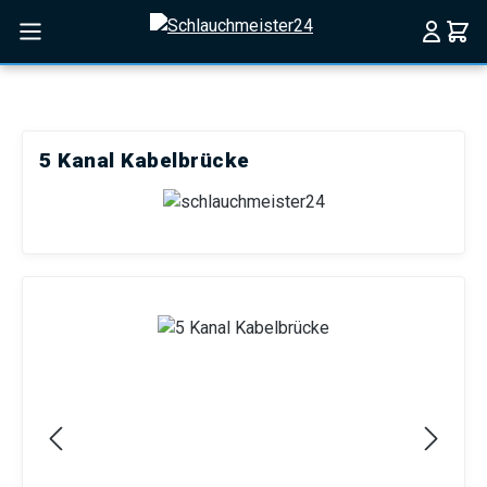
Zum Hauptinhalt springen
5 Kanal Kabelbrücke
Bildergalerie überspringen