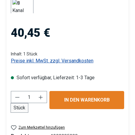
Regulärer Preis:
40,45 €
Inhalt:
1 Stück
Preise inkl. MwSt. zzgl. Versandkosten
Sofort verfügbar, Lieferzeit: 1-3 Tage
Produkt Anzahl: Gib den gewünschten Wert 
IN DEN WARENKORB
Stück
Zum Merkzettel hinzufügen