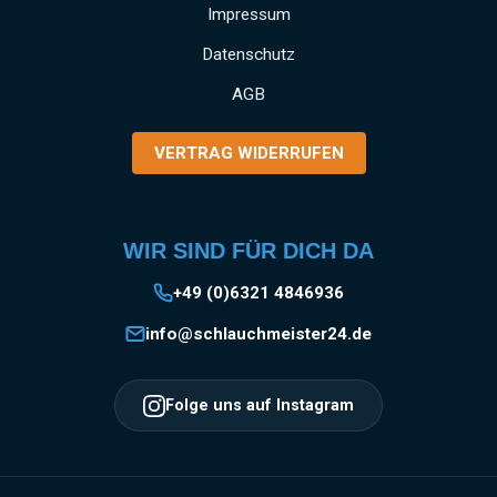
und gewerbliche Anwendungen SCHNELLE
Impressum
MONTAGE: Einfaches Anbringen und Lösen
Datenschutz
der Kupplung durch das bewährte Storz-
System EINSATZGEBIETE: Vielseitig
AGB
verwendbar in Industrie, Gewerbe, Garten- und
Landschaftsbau, Baugewerbe und
VERTRAG WIDERRUFEN
Landwirtschaft Information zur
Produktsicherheit:HerstellerDatenblattGebrau
chsanweisung
WIR SIND FÜR DICH DA
+49 (0)6321 4846936
info@schlauchmeister24.de
Folge uns auf Instagram