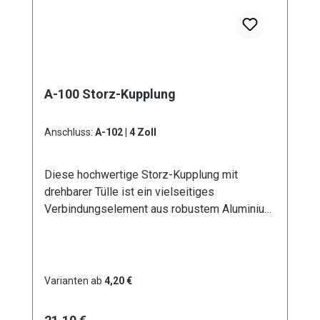
A-100 Storz-Kupplung
Anschluss:
A-102 | 4 Zoll
Diese hochwertige Storz-Kupplung mit
drehbarer Tülle ist ein vielseitiges
Verbindungselement aus robustem Aluminium.
Erhältlich in sechs verschiedenen
Durchmessern von D - 25 mm bis A - 100 mm,
bietet sie optimale Lösungen für
unterschiedliche Anwendungsbereiche. Die
Varianten ab
4,20 €
drehbare Ausführung der Tülle ermöglicht eine
flexible Handhabung und verhindert effektiv
Regulärer Preis: