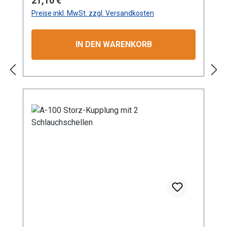
21,10 €
das Verdrehen des angeschlossenen
Preise inkl. MwSt. zzgl. Versandkosten
Schlauchs. Mit einem maximalen
Betriebsdruck von 16 bar eignet sich die
Kupplung hervorragend für den Einsatz in
IN DEN WARENKORB
Industrie, Gewerbe, Garten- und
Landschaftsbau sowie in der Landwirtschaft.
Die Aluminium-Konstruktion gewährleistet
nicht nur eine lange Lebensdauer, sondern
auch Korrosionsbeständigkeit bei geringem
Gewicht. Dank der standardisierten Storz-
Verbindung ist eine schnelle und zuverlässige
Kopplung garantiert. Die präzise Verarbeitung
sorgt für optimale Passform und Dichtigkeit.
Besonders geeignet für professionelle
Anwendungen im Wassertransport und in
technischen Systemen mit verschiedenen
Durchflussanforderungen. GRÖSSEN: A
Storz-Kupplung mit Tüllen-Ø 100 mm
KONSTRUKTION: Hochwertige Aluminium-