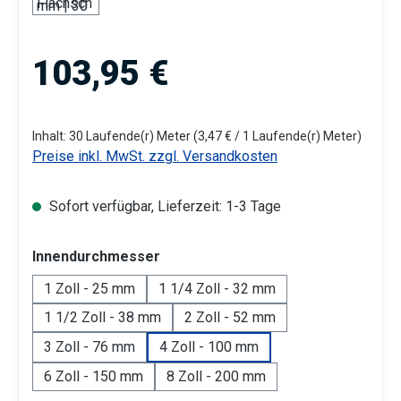
Regulärer Preis:
103,95 €
Inhalt:
30 Laufende(r) Meter
(3,47 € / 1 Laufende(r) Meter)
Preise inkl. MwSt. zzgl. Versandkosten
Sofort verfügbar, Lieferzeit: 1-3 Tage
auswählen
Innendurchmesser
1 Zoll - 25 mm
1 1/4 Zoll - 32 mm
1 1/2 Zoll - 38 mm
2 Zoll - 52 mm
3 Zoll - 76 mm
4 Zoll - 100 mm
6 Zoll - 150 mm
8 Zoll - 200 mm