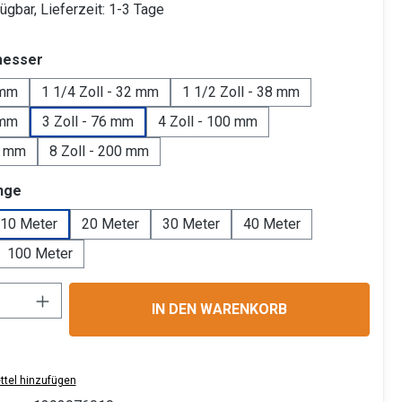
ügbar, Lieferzeit: 1-3 Tage
auswählen
messer
 mm
1 1/4 Zoll - 32 mm
1 1/2 Zoll - 38 mm
 mm
3 Zoll - 76 mm
4 Zoll - 100 mm
0 mm
8 Zoll - 200 mm
auswählen
nge
10 Meter
20 Meter
30 Meter
40 Meter
100 Meter
Anzahl: Gib den gewünschten Wert ein ode
IN DEN WARENKORB
tel hinzufügen