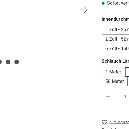
Sofort verf
Innendurch
1 Zoll - 25
2 Zoll - 52
6 Zoll - 15
Schlauch Lä
1 Meter
50 Meter
Produkt 
Zum Merkzet