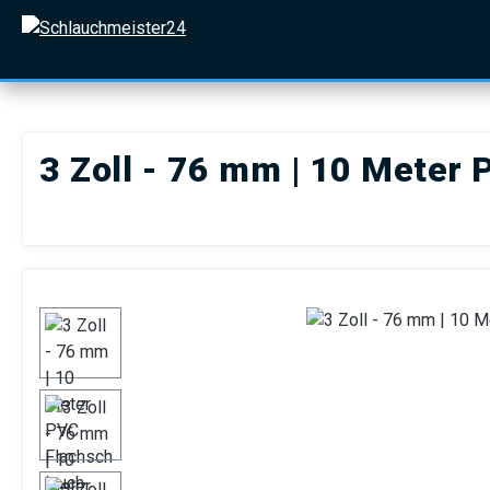
 Hauptinhalt springen
Zur Suche springen
Zur Hauptnavigation springen
3 Zoll - 76 mm | 10 Meter
Bildergalerie überspringen