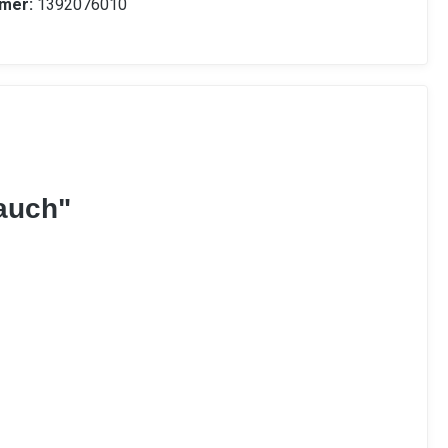
mer:
1392076010
lauch"