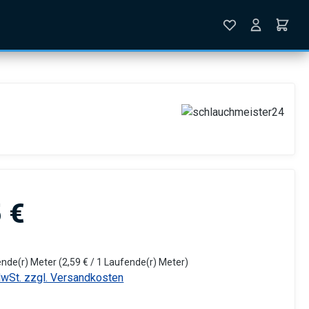
is:
 €
ende(r) Meter
(2,59 € / 1 Laufende(r) Meter)
MwSt. zzgl. Versandkosten