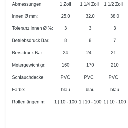
Abmessungen:
1 Zoll
1 1/4 Zoll
1 1/2 Zoll
Innen Ø mm:
25,0
32,0
38,0
Toleranz Innen Ø %:
3
3
3
Betriebsdruck Bar:
8
8
7
Berstdruck Bar:
24
24
21
Metergewicht gr:
160
170
210
Schlauchdecke:
PVC
PVC
PVC
Farbe:
blau
blau
blau
Rollenlängen m:
1 | 10 - 100
1 | 10 - 100
1 | 10 - 100