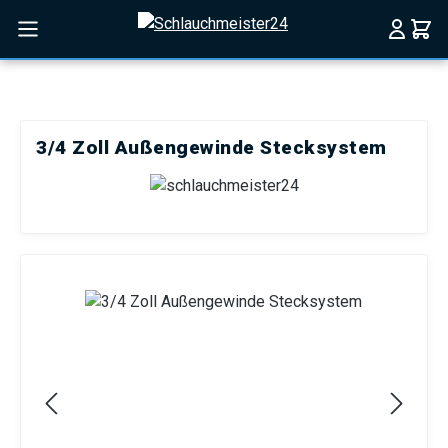
Zum Hauptinhalt springen
3/4 Zoll Außengewinde Stecksystem
Bildergalerie überspringen