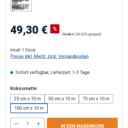
Verkaufspreis:
49,30 €
%
Regulärer Preis:
70,45 €
(30.02% gespart)
Inhalt:
1 Stück
Preise inkl. MwSt. zzgl. Versandkosten
Sofort verfügbar, Lieferzeit: 1-3 Tage
auswählen
Kokosmatte
25 cm x 10 m
50 cm x 10 m
75 cm x 10 m
100 cm x 10 m
Produkt Anzahl: Gib den gewünschten Wert 
IN DEN WARENKORB