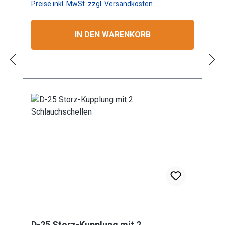
Preise inkl. MwSt. zzgl. Versandkosten
Schlauchs. Mit einem maximalen
Betriebsdruck von 16 bar eignet sich die
Kupplung hervorragend für den Einsatz in
IN DEN WARENKORB
Industrie, Gewerbe, Garten- und
Landschaftsbau sowie in der Landwirtschaft.
Die Aluminium-Konstruktion gewährleistet
nicht nur eine lange Lebensdauer, sondern
auch Korrosionsbeständigkeit bei geringem
Gewicht. Dank der standardisierten Storz-
Verbindung ist eine schnelle und zuverlässige
Kopplung garantiert. Die präzise Verarbeitung
sorgt für optimale Passform und Dichtigkeit.
Besonders geeignet für professionelle
Anwendungen im Wassertransport und in
technischen Systemen mit verschiedenen
Durchflussanforderungen. GRÖSSEN: D
Storz-Kupplung mit Tüllen-Ø 25 mm
KONSTRUKTION: Hochwertige Aluminium-
D-25 Storz-Kupplung mit 2