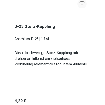
D-25 Storz-Kupplung
Anschluss:
D-25 | 1 Zoll
Diese hochwertige Storz-Kupplung mit
drehbarer Tülle ist ein vielseitiges
Verbindungselement aus robustem Aluminium.
Erhältlich in sechs verschiedenen
Durchmessern von D - 25 mm bis A - 100 mm,
bietet sie optimale Lösungen für
unterschiedliche Anwendungsbereiche. Die
drehbare Ausführung der Tülle ermöglicht eine
flexible Handhabung und verhindert effektiv
Regulärer Preis:
4,20 €
das Verdrehen des angeschlossenen