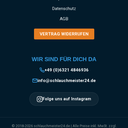
MONTAGE: Einfaches Anbringen und Lösen
Datenschutz
der Kupplung durch das bewährte Storz-
System EINSATZGEBIETE: Vielseitig
AGB
verwendbar in Industrie, Gewerbe, Garten- und
Landschaftsbau, Baugewerbe und
VERTRAG WIDERRUFEN
Landwirtschaft Information zur
Produktsicherheit:HerstellerDatenblattGebrau
chsanweisung
WIR SIND FÜR DICH DA
+49 (0)6321 4846936
info@schlauchmeister24.de
Folge uns auf Instagram
© 2018-2026 schlauchmeister24.de | Alle Preise inkl. MwSt. zzgl.