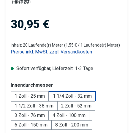
Regulärer Preis:
30,95 €
Inhalt:
20 Laufende(r) Meter
(1,55 € / 1 Laufende(r) Meter)
Preise inkl. MwSt. zzgl. Versandkosten
Sofort verfügbar, Lieferzeit: 1-3 Tage
auswählen
Innendurchmesser
1 Zoll - 25 mm
1 1/4 Zoll - 32 mm
1 1/2 Zoll - 38 mm
2 Zoll - 52 mm
3 Zoll - 76 mm
4 Zoll - 100 mm
6 Zoll - 150 mm
8 Zoll - 200 mm