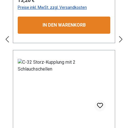
13,20 €
das Verdrehen des angeschlossenen
Preise inkl. MwSt. zzgl. Versandkosten
Schlauchs. Mit einem maximalen
Betriebsdruck von 16 bar eignet sich die
Kupplung hervorragend für den Einsatz in
IN DEN WARENKORB
Industrie, Gewerbe, Garten- und
Landschaftsbau sowie in der Landwirtschaft.
Die Aluminium-Konstruktion gewährleistet
nicht nur eine lange Lebensdauer, sondern
auch Korrosionsbeständigkeit bei geringem
Gewicht. Dank der standardisierten Storz-
Verbindung ist eine schnelle und zuverlässige
Kopplung garantiert. Die präzise Verarbeitung
sorgt für optimale Passform und Dichtigkeit.
Besonders geeignet für professionelle
Anwendungen im Wassertransport und in
technischen Systemen mit verschiedenen
Durchflussanforderungen. GRÖSSEN: C
Storz-Kupplung mit Tüllen-Ø 32 mm
KONSTRUKTION: Hochwertige Aluminium-