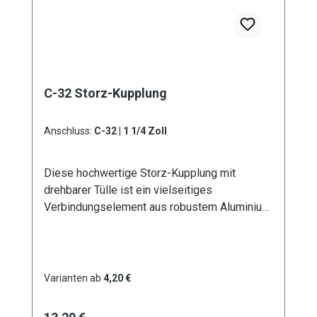
C-32 Storz-Kupplung
Anschluss:
C-32 | 1 1/4 Zoll
Diese hochwertige Storz-Kupplung mit
drehbarer Tülle ist ein vielseitiges
Verbindungselement aus robustem Aluminium.
Erhältlich in sechs verschiedenen
Durchmessern von D - 25 mm bis A - 100 mm,
bietet sie optimale Lösungen für
unterschiedliche Anwendungsbereiche. Die
Varianten ab
4,20 €
drehbare Ausführung der Tülle ermöglicht eine
flexible Handhabung und verhindert effektiv
Regulärer Preis: