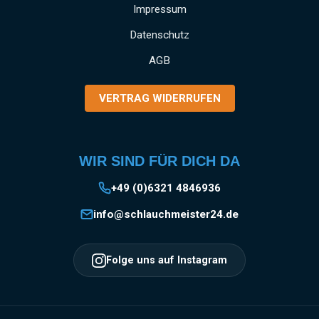
und gewerbliche Anwendungen SCHNELLE
Impressum
MONTAGE: Einfaches Anbringen und Lösen
Datenschutz
der Kupplung durch das bewährte Storz-
System EINSATZGEBIETE: Vielseitig
AGB
verwendbar in Industrie, Gewerbe, Garten- und
Landschaftsbau, Baugewerbe und
VERTRAG WIDERRUFEN
Landwirtschaft Information zur
Produktsicherheit:HerstellerDatenblattGebrau
chsanweisung
WIR SIND FÜR DICH DA
+49 (0)6321 4846936
info@schlauchmeister24.de
Folge uns auf Instagram