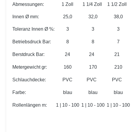
Abmessungen:
1 Zoll
1 1/4 Zoll
1 1/2 Zoll
Innen Ø mm:
25,0
32,0
38,0
Toleranz Innen Ø %:
3
3
3
Betriebsdruck Bar:
8
8
7
Berstdruck Bar:
24
24
21
Metergewicht gr:
160
170
210
Schlauchdecke:
PVC
PVC
PVC
Farbe:
blau
blau
blau
Rollenlängen m:
1 | 10 - 100
1 | 10 - 100
1 | 10 - 100