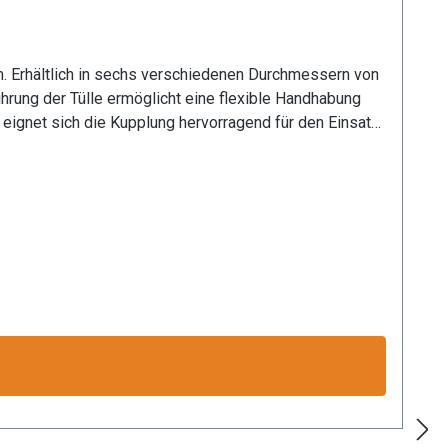
m. Erhältlich in sechs verschiedenen Durchmessern von
rung der Tülle ermöglicht eine flexible Handhabung
eignet sich die Kupplung hervorragend für den Einsatz
et nicht nur eine lange Lebensdauer, sondern auch
lässige Kopplung garantiert. Die präzise Verarbeitung
 und in technischen Systemen mit verschiedenen
ion zur