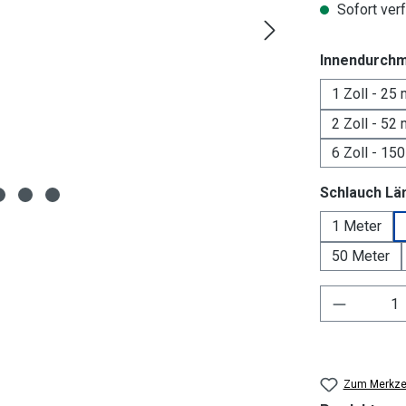
Sofort verf
Innendurch
1 Zoll - 25
2 Zoll - 52
6 Zoll - 15
Schlauch Lä
1 Meter
50 Meter
Produkt 
Zum Merkzet