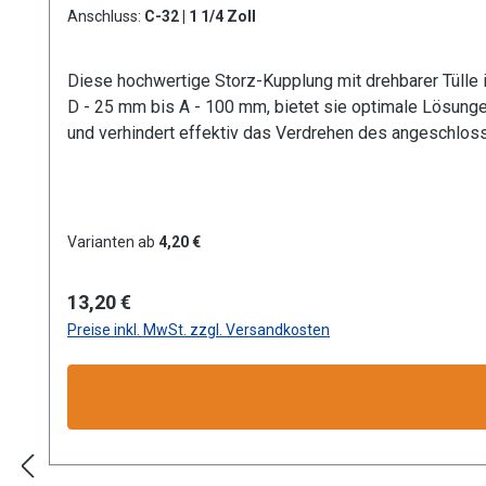
Anschluss:
C-32 | 1 1/4 Zoll
Diese hochwertige Storz-Kupplung mit drehbarer Tülle 
D - 25 mm bis A - 100 mm, bietet sie optimale Lösunge
und verhindert effektiv das Verdrehen des angeschloss
in Industrie, Gewerbe, Garten- und Landschaftsbau sowi
Korrosionsbeständigkeit bei geringem Gewicht. Dank der
sorgt für optimale Passform und Dichtigkeit. Besonde
Durchflussanforderungen. GRÖSSEN: C Storz-Kupplung mit Tüllen-Ø 32 mm KONSTRUKTION: Hochwertige Aluminium-Ausführung mit drehbarer Tülle für optimale
Varianten ab
4,20 €
Langlebigkeit und flexible Handhabung bei geringem Gewicht BETRIEBSDRUCK: Zuverlässige Leistung bei maximalem Betriebsdruck von 16 bar, ideal für
gewerbliche Anwendungen KOMPATIBILITÄT: Standardisierte Storz-Verbindung gewährleistet schnelle und sichere Kopplung mit allen gängigen Storz-Systemen
Regulärer Preis:
13,20 €
EINSATZGEBIETE: Vielseitig verwendbar in Industrie, Gewerbe
Preise inkl. MwSt. zzgl. Versandkosten
Produktsicherheit:HerstellerDatenblattGebrauchsanwe