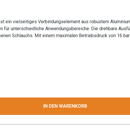
ist ein vielseitiges Verbindungselement aus robustem Aluminiu
n für unterschiedliche Anwendungsbereiche. Die drehbare Ausfüh
enen Schlauchs. Mit einem maximalen Betriebsdruck von 16 bar 
e in der Landwirtschaft. Die Aluminium-Konstruktion gewährleist
 standardisierten Storz-Verbindung ist eine schnelle und zuver
rs geeignet für professionelle Anwendungen im Wassertransport
 industrielle und
, Garten- und Landschaftsbau, Baugewerbe und Landwirtschaft Informat
isung
IN DEN WARENKORB