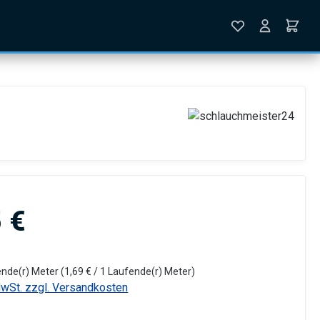
is:
 €
ende(r) Meter
(1,69 € / 1 Laufende(r) Meter)
MwSt. zzgl. Versandkosten