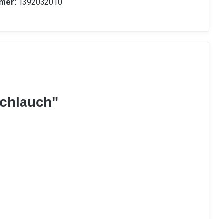
mer:
1392032010
schlauch"