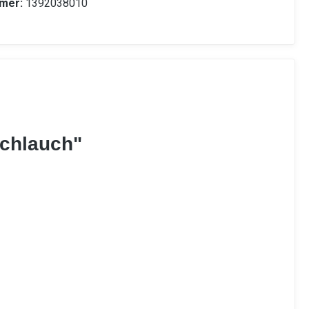
mer:
1392038010
schlauch"