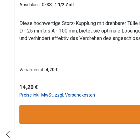
Anschluss:
C-38 | 1 1/2 Zoll
Diese hochwertige Storz-Kupplung mit drehbarer Tülle 
D - 25 mm bis A - 100 mm, bietet sie optimale Lösunge
und verhindert effektiv das Verdrehen des angeschloss
in Industrie, Gewerbe, Garten- und Landschaftsbau sowi
Korrosionsbeständigkeit bei geringem Gewicht. Dank der
sorgt für optimale Passform und Dichtigkeit. Besonde
Durchflussanforderungen. GRÖSSEN: C Storz-Kupplung mit Tüllen-Ø 38 mm KONSTRUKTION: Hochwertige Aluminium-Ausführung mit drehbarer Tülle für optimale
Varianten ab
4,20 €
Langlebigkeit und flexible Handhabung bei geringem Gewicht BETRIEBSDRUCK: Zuverlässige Leistung bei maximalem Betriebsdruck von 16 bar, ideal für
gewerbliche Anwendungen KOMPATIBILITÄT: Standardisierte Storz-Verbindung gewährleistet schnelle und sichere Kopplung mit allen gängigen Storz-Systemen
Regulärer Preis:
14,20 €
EINSATZGEBIETE: Vielseitig verwendbar in Industrie, Gewerbe
Preise inkl. MwSt. zzgl. Versandkosten
Produktsicherheit:HerstellerDatenblattGebrauchsanwe