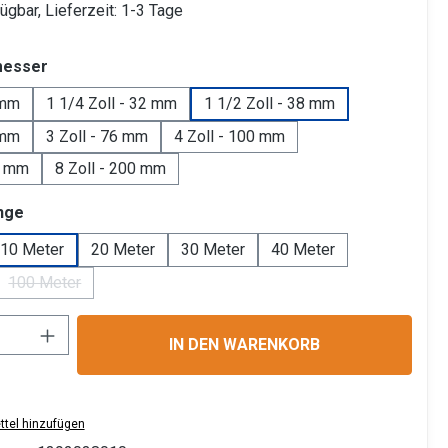
ügbar, Lieferzeit: 1-3 Tage
auswählen
messer
 mm
1 1/4 Zoll - 32 mm
1 1/2 Zoll - 38 mm
 mm
3 Zoll - 76 mm
4 Zoll - 100 mm
0 mm
8 Zoll - 200 mm
auswählen
nge
10 Meter
20 Meter
30 Meter
40 Meter
100 Meter
(Diese Option ist zurzeit nicht verfügbar.)
Anzahl: Gib den gewünschten Wert ein ode
IN DEN WARENKORB
tel hinzufügen