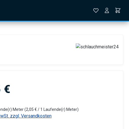
is:
 €
ende(r) Meter
(2,05 € / 1 Laufende(r) Meter)
MwSt. zzgl. Versandkosten