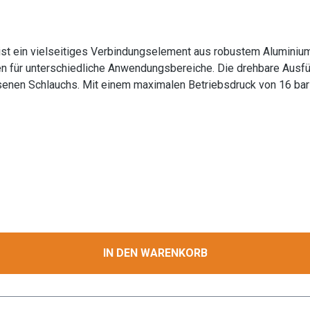
ist ein vielseitiges Verbindungselement aus robustem Aluminiu
n für unterschiedliche Anwendungsbereiche. Die drehbare Ausfüh
enen Schlauchs. Mit einem maximalen Betriebsdruck von 16 bar 
e in der Landwirtschaft. Die Aluminium-Konstruktion gewährleist
 standardisierten Storz-Verbindung ist eine schnelle und zuver
rs geeignet für professionelle Anwendungen im Wassertransport
 industrielle und
, Garten- und Landschaftsbau, Baugewerbe und Landwirtschaft Informat
isung
IN DEN WARENKORB