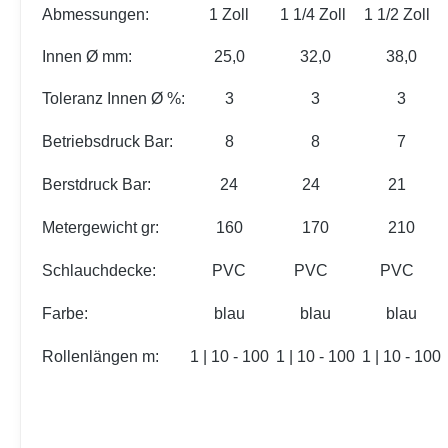
Abmessungen:
1 Zoll
1 1/4 Zoll
1 1/2 Zoll
Innen Ø mm:
25,0
32,0
38,0
Toleranz Innen Ø %:
3
3
3
Betriebsdruck Bar:
8
8
7
Berstdruck Bar:
24
24
21
Metergewicht gr:
160
170
210
Schlauchdecke:
PVC
PVC
PVC
Farbe:
blau
blau
blau
Rollenlängen m:
1 | 10 - 100
1 | 10 - 100
1 | 10 - 100