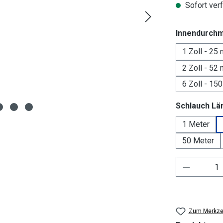
Sofort verf
Innendurch
1 Zoll - 25
2 Zoll - 52
6 Zoll - 15
Schlauch Lä
1 Meter
50 Meter
Produkt 
Zum Merkzet