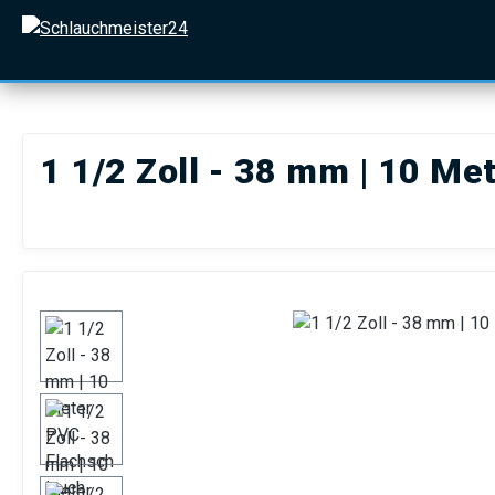
 Hauptinhalt springen
Zur Suche springen
Zur Hauptnavigation springen
1 1/2 Zoll - 38 mm | 10 Me
Bildergalerie überspringen