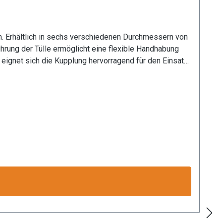
m. Erhältlich in sechs verschiedenen Durchmessern von
rung der Tülle ermöglicht eine flexible Handhabung
eignet sich die Kupplung hervorragend für den Einsatz
et nicht nur eine lange Lebensdauer, sondern auch
lässige Kopplung garantiert. Die präzise Verarbeitung
 und in technischen Systemen mit verschiedenen
ion zur